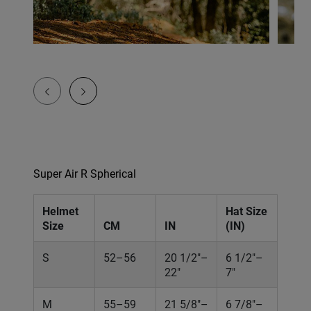
Super Air R Spherical
Helmet
Hat Size
Size
CM
IN
(IN)
S
52–56
20 1/2"–
6 1/2"–
22"
7"
M
55–59
21 5/8"–
6 7/8"–