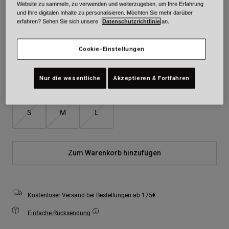
Website zu sammeln, zu verwenden und weiterzugeben, um Ihre Erfahrung
Farben -
Black White/Amber Scarlet
und Ihre digitalen Inhalte zu personalisieren. Möchten Sie mehr darüber
erfahren? Sehen Sie sich unsere
Datenschutzrichtlinie
an.
Cookie-Einstellungen
ausgewählt
Nur die wesentliche
Akzeptieren & Fortfahren
Größe
Größentabelle
S
M
L
Zum Warenkorb hinzufügen
Kostenloser Versand bei Bestellungen ab 175€
Einfache Rücksendung