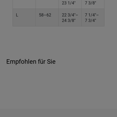
23 1/4"
7 3/8"
L
58–62
22 3/4"–
7 1/4"–
24 3/8"
7 3/4"
Empfohlen für Sie