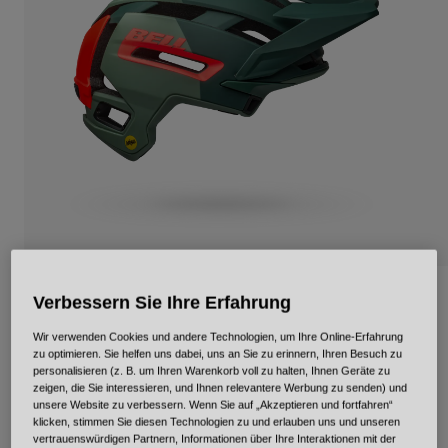
Urban
Adventure
BMX
Retro
Ersatzteile
Ersatzteile
Alle Artikel anzeigen
Alle Artikel anzeigen
Super Air Spherical Loyalty
Verbessern Sie Ihre Erfahrung
Wir verwenden Cookies und andere Technologien, um Ihre Online-Erfahrung
Artikelnr.
36675
zu optimieren. Sie helfen uns dabei, uns an Sie zu erinnern, Ihren Besuch zu
personalisieren (z. B. um Ihren Warenkorb voll zu halten, Ihnen Geräte zu
Price reduced from
to
€ 249,95
€ 149,97
40% OFF
zeigen, die Sie interessieren, und Ihnen relevantere Werbung zu senden) und
unsere Website zu verbessern. Wenn Sie auf „Akzeptieren und fortfahren“
klicken, stimmen Sie diesen Technologien zu und erlauben uns und unseren
vertrauenswürdigen Partnern, Informationen über Ihre Interaktionen mit der