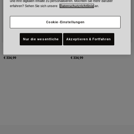
und Ihre digitalen Inhalte zu personalisieren. Möchten Sie mehr darüber
erfahren? Sehen Sie sich unsere
Datenschutzrichtlinie
an.
Urban
Adventure
BMX
Cookie-Einstellungen
Retro
Ersatzteile
Nur die wesentliche
Akzeptieren & Fortfahren
Ersatzteile
Lithium Mips+ Fluid
Lithium Mips+ Fluid
Alle Artikel anzeigen
Alle Artikel anzeigen
€ 334,99
€ 334,99