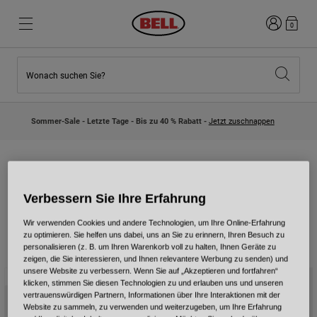
Anmelden
0
Wonach suchen Sie?
Highlights
Highlights
Neuzugänge
Neuzugänge
Sommer-Sale - Letzte Tage - Bis zu 40 % Rabatt -
Jetzt zuschnappen
Best Sellers
Best Sellers
Kollaborationen
Kinder Kollektion
Kinder Motocrosshelme
Lifestyle
Lifestyle
Entdecke Bike
Lithium Mips +
Entdecken Moto
Verbessern Sie Ihre Erfahrung
Wir verwenden Cookies und andere Technologien, um Ihre Online-Erfahrung
Mountain Bike
zu optimieren. Sie helfen uns dabei, uns an Sie zu erinnern, Ihren Besuch zu
Integral
personalisieren (z. B. um Ihren Warenkorb voll zu halten, Ihnen Geräte zu
2 Ergebnisse
Filtern und Sortieren
zeigen, die Sie interessieren, und Ihnen relevantere Werbung zu senden) und
Fullface
unsere Website zu verbessern. Wenn Sie auf „Akzeptieren und fortfahren“
Neu
Neu
Jets
klicken, stimmen Sie diesen Technologien zu und erlauben uns und unseren
vertrauenswürdigen Partnern, Informationen über Ihre Interaktionen mit der
Road & Gravel
Website zu sammeln, zu verwenden und weiterzugeben, um Ihre Erfahrung
Motocross