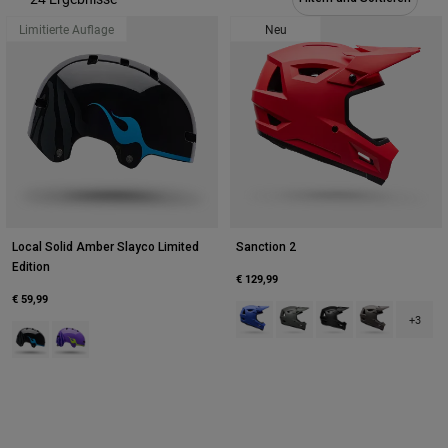
Urban
Limitierte Auflage
Neu
Adventure
BMX
Retro
Ersatzteile
Ersatzteile
Alle Artikel anzeigen
Alle Artikel anzeigen
Local Solid Amber Slayco Limited
Sanction 2
Edition
€ 129,99
€ 59,99
Product swatch type of Blau/Gelb
Product swatch type of Dun
Product swatch type
Product swatc
+3
Product swatch type of Schwarz.
Product swatch type of Lila.