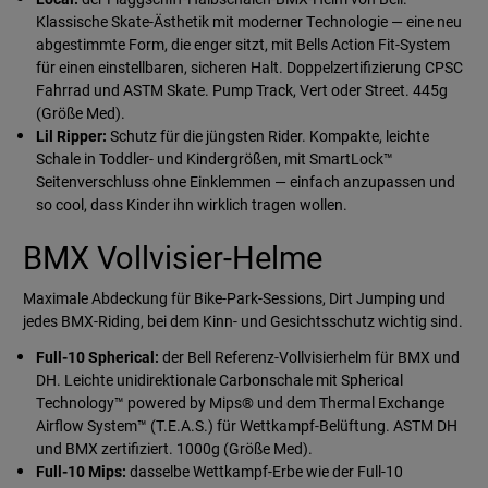
Klassische Skate-Ästhetik mit moderner Technologie — eine neu
abgestimmte Form, die enger sitzt, mit Bells Action Fit-System
für einen einstellbaren, sicheren Halt. Doppelzertifizierung CPSC
Fahrrad und ASTM Skate. Pump Track, Vert oder Street. 445g
(Größe Med).
Lil Ripper:
Schutz für die jüngsten Rider. Kompakte, leichte
Schale in Toddler- und Kindergrößen, mit SmartLock™
Seitenverschluss ohne Einklemmen — einfach anzupassen und
so cool, dass Kinder ihn wirklich tragen wollen.
BMX Vollvisier-Helme
Maximale Abdeckung für Bike-Park-Sessions, Dirt Jumping und
jedes BMX-Riding, bei dem Kinn- und Gesichtsschutz wichtig sind.
Full-10 Spherical:
der Bell Referenz-Vollvisierhelm für BMX und
DH. Leichte unidirektionale Carbonschale mit Spherical
Technology™ powered by Mips® und dem Thermal Exchange
Airflow System™ (T.E.A.S.) für Wettkampf-Belüftung. ASTM DH
und BMX zertifiziert. 1000g (Größe Med).
Full-10 Mips:
dasselbe Wettkampf-Erbe wie der Full-10