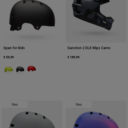
Span for Kids
Sanction 2 DLX Mips Camo
€ 59,99
€ 189,99
Product swatch type of Grün.
Product swatch type of Mattes Schwarz.
Product swatch type of Rot.
Neu
Neu