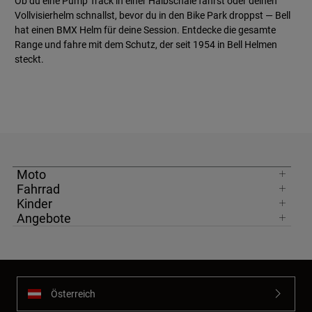
Ob du eine Pump Track in einer Halbschale fährst oder deinen
Vollvisierhelm schnallst, bevor du in den Bike Park droppst — Bell
hat einen BMX Helm für deine Session. Entdecke die gesamte
Range und fahre mit dem Schutz, der seit 1954 in Bell Helmen
steckt.
Moto
Fahrrad
Kinder
Angebote
Österreich