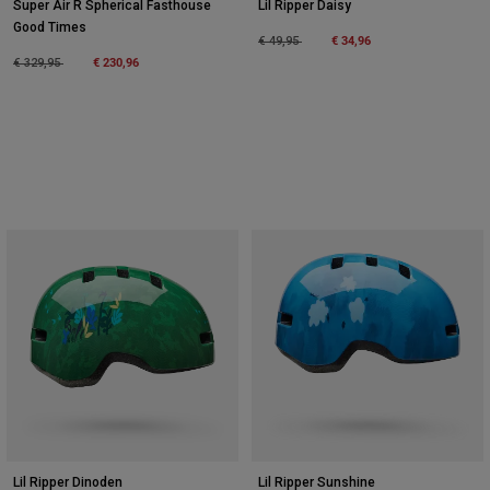
Super Air R Spherical Fasthouse
Lil Ripper Daisy
Good Times
Price reduced from
to
€ 34,96
€ 49,95
Price reduced from
to
€ 230,96
€ 329,95
Lil Ripper Dinoden
Lil Ripper Sunshine