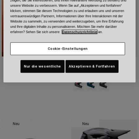
zeigen, die Sie interessieren, und Ihnen relevantere Werbung zu senden) und
unsere Website zu verbessern. Wenn Sie auf „Akzeptieren und fortfahren“
klicken, stimmen Sie diesen Technologien zu und erlauben uns und unseren
vertrauenswürdigen Partnern, Informationen über Ihre Interaktionen mit der
Website zu sammeln, zu verwenden und weiterzugeben, um Ihre Erfahrung
und Ihre digitalen Inhalte zu personalisieren. Möchten Sie mehr darüber
erfahren? Sehen Sie sich unsere
Datenschutzrichtlinie
an.
Cookie-Einstellungen
Sanction 2 DLX Mips Blip
Nur die wesentliche
Akzeptieren & Fortfahren
€ 189,99
Product swatch type of Rootbeer 
Product swatch type of Türk
Product swatch type o
Neu
Neu