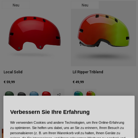
Neu
Neu
Local Solid
Lil Ripper Triblend
€ 59,99
€ 49,99
Product swatch type of Dunkelgrün.
Product swatch type of Mattes Schwarz.
Product swatch type of Mattes Blau.
Product swatch type of Rot.
Product swatch type of Galaxy Blu
Product swatch type of Sun
+2
Verbessern Sie Ihre Erfahrung
Wir verwenden Cookies und andere Technologien, um Ihre Online-Erfahrung
zu optimieren. Sie helfen uns dabei, uns an Sie zu erinnern, Ihren Besuch zu
Neu
personalisieren (z. B. um Ihren Warenkorb voll zu halten, Ihnen Geräte zu