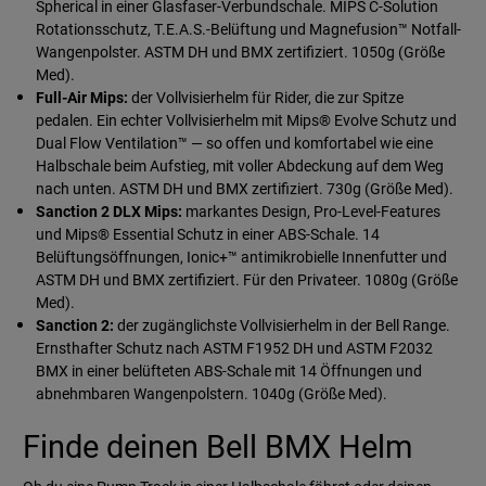
Spherical in einer Glasfaser-Verbundschale. MIPS C-Solution
Rotationsschutz, T.E.A.S.-Belüftung und Magnefusion™ Notfall-
Wangenpolster. ASTM DH und BMX zertifiziert. 1050g (Größe
Med).
Full-Air Mips:
der Vollvisierhelm für Rider, die zur Spitze
pedalen. Ein echter Vollvisierhelm mit Mips® Evolve Schutz und
Dual Flow Ventilation™ — so offen und komfortabel wie eine
Halbschale beim Aufstieg, mit voller Abdeckung auf dem Weg
nach unten. ASTM DH und BMX zertifiziert. 730g (Größe Med).
Sanction 2 DLX Mips:
markantes Design, Pro-Level-Features
und Mips® Essential Schutz in einer ABS-Schale. 14
Belüftungsöffnungen, Ionic+™ antimikrobielle Innenfutter und
ASTM DH und BMX zertifiziert. Für den Privateer. 1080g (Größe
Med).
Sanction 2:
der zugänglichste Vollvisierhelm in der Bell Range.
Ernsthafter Schutz nach ASTM F1952 DH und ASTM F2032
BMX in einer belüfteten ABS-Schale mit 14 Öffnungen und
abnehmbaren Wangenpolstern. 1040g (Größe Med).
Finde deinen Bell BMX Helm