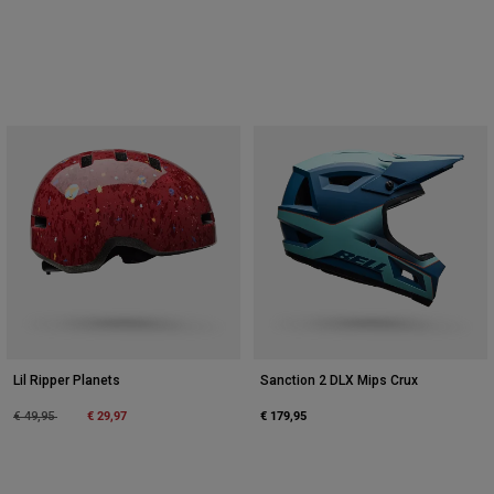
Lil Ripper Planets
Sanction 2 DLX Mips Crux
Price reduced from
to
€ 29,97
€ 179,95
€ 49,95