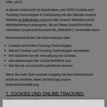
oder „uns“).
Urban
In diesem Dokument ist beschrieben, wie VISTA Cookies und
Adventure
Tracking-Technologien in Verbindung mit dem Betrieb unserer
BMX
Website
at.bellhelmets.com
und aller unserer Websites und E-
Retro
Mail-Marketing-Kampagnen, die auf diese Cookie-Richtlinie
Ersatzteile
verweisen (zusammenfassend die „Websites“), verwenden kann.
Ersatzteile
Nachstehend finden Sie Informationen über:
Alle Artikel anzeigen
Cookies und Online-Tracking-Technologien;
Alle Artikel anzeigen
Wie wir Cookies und Tracking-Technologien verwenden;
Ihre Optionen bei der Verwaltung von Cookies;
Aktualisierungen der Cookie-Richtlinie und;
Wie Sie mit uns Kontakt aufnehmen können.
Wenn Sie mehr über unseren Umgang mit dem Datenschutz
erfahren möchten, lesen Sie bitte
hier
unsere
Datenschutzerklärung.
1. COOKIES UND ONLINE-TRACKING-
TECHNOLOGIEN