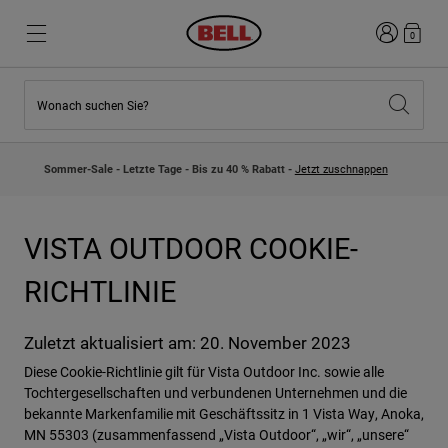
Anmelden
0
Wonach suchen Sie?
Highlights
Highlights
Neuzugänge
Neuzugänge
Sommer-Sale - Letzte Tage - Bis zu 40 % Rabatt -
Jetzt zuschnappen
Best Sellers
Best Sellers
Kollaborationen
Kinder Kollektion
Kinder Motocrosshelme
Lifestyle
VISTA OUTDOOR COOKIE-
Lifestyle
Entdecke Bike
Entdecken Moto
RICHTLINIE
Mountain Bike
Zuletzt aktualisiert am: 20. November 2023
Integral
Diese Cookie-Richtlinie gilt für Vista Outdoor Inc. sowie alle
Fullface
Tochtergesellschaften und verbundenen Unternehmen und die
Jets
bekannte Markenfamilie mit Geschäftssitz in 1 Vista Way, Anoka,
Road & Gravel
MN 55303 (zusammenfassend „Vista Outdoor“, „wir“, „unsere“
Motocross