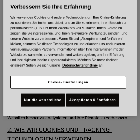
Webbrowser-Cookies
Verbessern Sie Ihre Erfahrung
Ein Webbrowser-Cookie ist eine kleine Textdatei, die von einer
Website an Ihren Computer oder Ihr Mobilgerät gesendet und
Wir verwenden Cookies und andere Technologien, um Ihre Online-Erfahrung
zu optimieren. Sie helfen uns dabei, uns an Sie zu erinnern, Ihren Besuch zu
dort von Ihrem Webbrowser gespeichert wird. Webbrowser-
personalisieren (z. B. um Ihren Warenkorb voll zu halten, Ihnen Geräte zu
Cookies können Informationen, wie Ihre IP-Adresse oder eine
zeigen, die Sie interessieren, und Ihnen relevantere Werbung zu senden) und
andere Kennung, Ihren Browsertyp und Informationen über die
unsere Website zu verbessern. Wenn Sie auf „Akzeptieren und fortfahren“
Inhalte, die Sie auf digitalen Diensten ansehen und mit denen Sie
klicken, stimmen Sie diesen Technologien zu und erlauben uns und unseren
vertrauenswürdigen Partnern, Informationen über Ihre Interaktionen mit der
interagieren, speichern. Durch die Speicherung dieser
Website zu sammeln, zu verwenden und weiterzugeben, um Ihre Erfahrung
Informationen können Webbrowser-Cookies Ihre Präferenzen
und Ihre digitalen Inhalte zu personalisieren. Möchten Sie mehr darüber
und Einstellungen für Online-Dienste erfassen und analysieren,
erfahren? Sehen Sie sich unsere
Datenschutzrichtlinie
an.
wie Sie Online-Dienste nutzen.
Tracking-Technologien: Web-Beacons/Gifs, Pixel, Seiten-Tags,
Cookie-Einstellungen
Scripts
E-Mails enthalten möglicherweise kleine transparente Bilddateien
Nur die wesentliche
Akzeptieren & Fortfahren
oder Codezeilen, um aufzuzeichnen, wie Sie mit ihnen
interagieren. Diese Informationen werden verwendet, um die
Websites besser zu analysieren und ihre Dienste zu verbessern.
2. WIE WIR COOKIES UND TRACKING-
TECHNOLOGIEN VERWENDEN