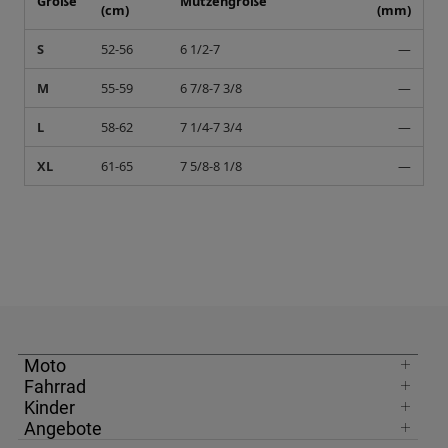
Größe
Mützengröße
(cm)
(mm)
S
52-56
6 1/2-7
—
M
55-59
6 7/8-7 3/8
—
L
58-62
7 1/4-7 3/4
—
XL
61-65
7 5/8-8 1/8
—
Moto
Fahrrad
Kinder
Angebote