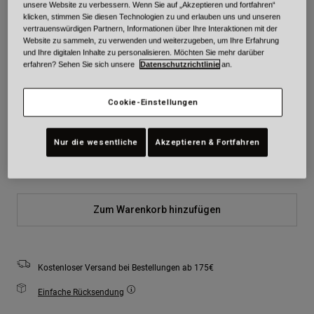
unsere Website zu verbessern. Wenn Sie auf „Akzeptieren und fortfahren“
klicken, stimmen Sie diesen Technologien zu und erlauben uns und unseren
Farben -
Braun
vertrauenswürdigen Partnern, Informationen über Ihre Interaktionen mit der
Website zu sammeln, zu verwenden und weiterzugeben, um Ihre Erfahrung
und Ihre digitalen Inhalte zu personalisieren. Möchten Sie mehr darüber
erfahren? Sehen Sie sich unsere
Datenschutzrichtlinie
an.
ausgewählt
Cookie-Einstellungen
Größe
Größentabelle
Nur die wesentliche
Akzeptieren & Fortfahren
S
M
L
Zum Warenkorb hinzufügen
Kostenloser Versand bei Bestellungen ab 175€
Einfache Rücksendung