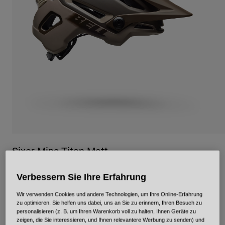
Urban
Adventure
BMX
Retro
Ersatzteile
Ersatzteile
Alle Artikel anzeigen
Alle Artikel anzeigen
Sixer Mips Titan Matt
Artikelnr.
36900
Verbessern Sie Ihre Erfahrung
Price reduced from
to
€ 179,95
€ 107,97
40% OFF
Wir verwenden Cookies und andere Technologien, um Ihre Online-Erfahrung
zu optimieren. Sie helfen uns dabei, uns an Sie zu erinnern, Ihren Besuch zu
personalisieren (z. B. um Ihren Warenkorb voll zu halten, Ihnen Geräte zu
zeigen, die Sie interessieren, und Ihnen relevantere Werbung zu senden) und