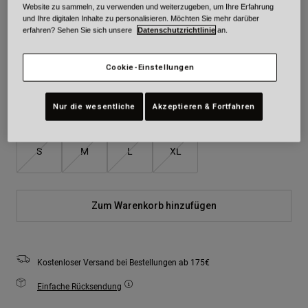
Website zu sammeln, zu verwenden und weiterzugeben, um Ihre Erfahrung
Farben -
Schwarz/Rot
und Ihre digitalen Inhalte zu personalisieren. Möchten Sie mehr darüber
erfahren? Sehen Sie sich unsere
Datenschutzrichtlinie
an.
Cookie-Einstellungen
ausgewählt
Nur die wesentliche
Akzeptieren & Fortfahren
Größe
Größentabelle
S
M
L
XL
Zum Warenkorb hinzufügen
Kostenloser Versand bei Bestellungen ab 175€
Einfache Rücksendung