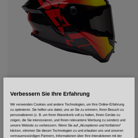
Urban
Adventure
BMX
Retro
Ersatzteile
Ersatzteile
Alle Artikel anzeigen
Alle Artikel anzeigen
Race Star DLX Flex
Verbessern Sie Ihre Erfahrung
Artikelnr.
34111
Wir verwenden Cookies und andere Technologien, um Ihre Online-Erfahrung
zu optimieren. Sie helfen uns dabei, uns an Sie zu erinnern, Ihren Besuch zu
personalisieren (z. B. um Ihren Warenkorb voll zu halten, Ihnen Geräte zu
Price reduced from
to
€ 899,99
€ 629,99
30% OFF
zeigen, die Sie interessieren, und Ihnen relevantere Werbung zu senden) und
unsere Website zu verbessern. Wenn Sie auf „Akzeptieren und fortfahren“
klicken, stimmen Sie diesen Technologien zu und erlauben uns und unseren
vertrauenswürdigen Partnern, Informationen über Ihre Interaktionen mit der