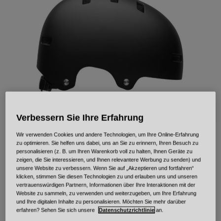
Urban
Adventure
BMX
Retro
Ersatzteile
Ersatzteile
Alle Artikel anzeigen
Alle Artikel anzeigen
Verbessern Sie Ihre Erfahrung
Wir verwenden Cookies und andere Technologien, um Ihre Online-Erfahrung
zu optimieren. Sie helfen uns dabei, uns an Sie zu erinnern, Ihren Besuch zu
Local Solid
personalisieren (z. B. um Ihren Warenkorb voll zu halten, Ihnen Geräte zu
zeigen, die Sie interessieren, und Ihnen relevantere Werbung zu senden) und
Artikelnr.
40270
unsere Website zu verbessern. Wenn Sie auf „Akzeptieren und fortfahren“
klicken, stimmen Sie diesen Technologien zu und erlauben uns und unseren
vertrauenswürdigen Partnern, Informationen über Ihre Interaktionen mit der
€ 59,99
Website zu sammeln, zu verwenden und weiterzugeben, um Ihre Erfahrung
und Ihre digitalen Inhalte zu personalisieren. Möchten Sie mehr darüber
erfahren? Sehen Sie sich unsere
Datenschutzrichtlinie
an.