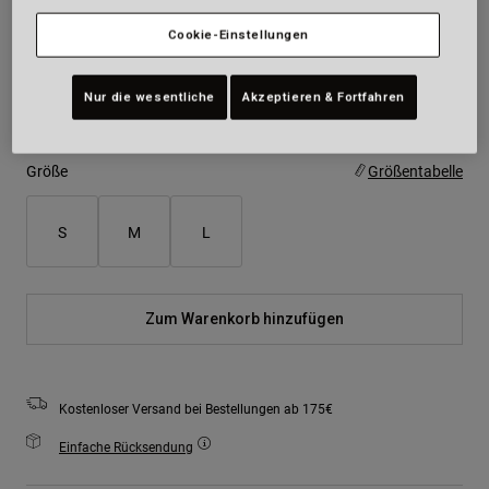
Farben -
Cookie-Einstellungen
Nur die wesentliche
Akzeptieren & Fortfahren
Größe
Größentabelle
S
M
L
Zum Warenkorb hinzufügen
Kostenloser Versand bei Bestellungen ab 175€
Einfache Rücksendung