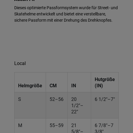
Dieses optimierte Passformsystem wurde für Street- und
Skatehelme entwickelt und bietet eine verstellbare,
sichere Passform mit einer Drehung des Drehknopfes.
Local
Hutgröße
Helmgröße
CM
IN
(IN)
S
52–56
20
6 1/2"–7"
1/2"–
22"
M
55–59
21
6 7/8"–7
5/8"–
3/8"