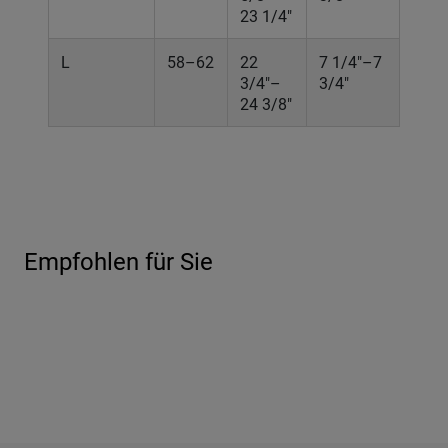
23 1/4"
L
58–62
22
7 1/4"–7
3/4"–
3/4"
24 3/8"
Empfohlen für Sie