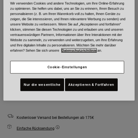
Wir verwenden Cookies und andere Technologien, um Ihre Online-Erfahrung
Farben -
zu optimieren. Sie helfen uns dabei, uns an Sie zu erinnern, Ihren Besuch zu
personalisieren (z. B. um Ihren Warenkorb voll zu halten, Ihnen Geräte zu
zeigen, die Sie interessieren, und Ihnen relevantere Werbung zu senden) und
unsere Website zu verbessern. Wenn Sie auf „Akzeptieren und fortfahren“
klicken, stimmen Sie diesen Technologien zu und erlauben uns und unseren
vertrauenswürdigen Partnern, Informationen über Ihre Interaktionen mit der
Website zu sammeln, zu verwenden und weiterzugeben, um Ihre Erfahrung
und Ihre digitalen Inhalte zu personalisieren. Möchten Sie mehr darüber
Größe
Größentabelle
erfahren? Sehen Sie sich unsere
Datenschutzrichtlinie
an.
S
M
L
XL
2XL
Cookie-Einstellungen
Nur die wesentliche
Akzeptieren & Fortfahren
Zum Warenkorb hinzufügen
Kostenloser Versand bei Bestellungen ab 175€
Einfache Rücksendung