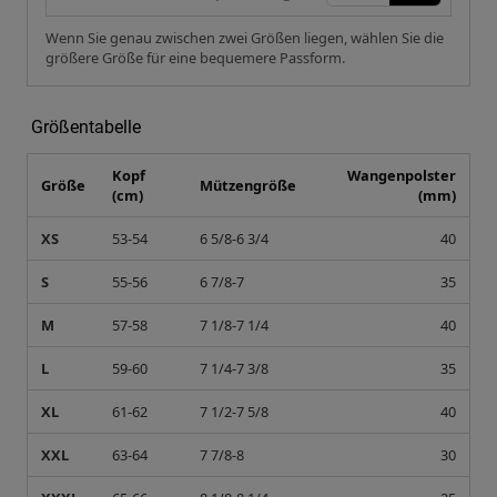
Wenn Sie genau zwischen zwei Größen liegen, wählen Sie die
größere Größe für eine bequemere Passform.
Größentabelle
Kopf
Wangenpolster
Größe
Mützengröße
(cm)
(mm)
XS
53-54
6 5/8-6 3/4
40
S
55-56
6 7/8-7
35
M
57-58
7 1/8-7 1/4
40
L
59-60
7 1/4-7 3/8
35
XL
61-62
7 1/2-7 5/8
40
XXL
63-64
7 7/8-8
30