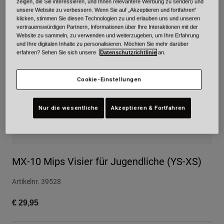
zeigen, die Sie interessieren, und Ihnen relevantere Werbung zu senden) und
unsere Website zu verbessern. Wenn Sie auf „Akzeptieren und fortfahren“
Urban
klicken, stimmen Sie diesen Technologien zu und erlauben uns und unseren
Adventure
vertrauenswürdigen Partnern, Informationen über Ihre Interaktionen mit der
Website zu sammeln, zu verwenden und weiterzugeben, um Ihre Erfahrung
BMX
und Ihre digitalen Inhalte zu personalisieren. Möchten Sie mehr darüber
Retro
erfahren? Sehen Sie sich unsere
Datenschutzrichtlinie
an.
Ersatzteile
Ersatzteile
Cookie-Einstellungen
Alle Artikel anzeigen
Alle Artikel anzeigen
Nur die wesentliche
Akzeptieren & Fortfahren
MX-10 Mips Visier für Jugendliche (YS-XS)
Artikelnr.
39528
€ 29,95