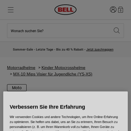
Anmelden
0
Wonach suchen Sie?
Highlights
Highlights
Neuzugänge
Neuzugänge
Sommer-Sale - Letzte Tage - Bis zu 40 % Rabatt -
Jetzt zuschnappen
Best Sellers
Best Sellers
Kollaborationen
Kinder Kollektion
Kinder Motocrosshelme
Lifestyle
Motorradhelme
Kinder Motocrosshelme
Lifestyle
Entdecke Bike
MX-10 Mips Visier für Jugendliche (YS-XS)
Entdecken Moto
Moto
Mountain Bike
Integral
Verbessern Sie Ihre Erfahrung
Fullface
Jets
Wir verwenden Cookies und andere Technologien, um Ihre Online-Erfahrung
zu optimieren. Sie helfen uns dabei, uns an Sie zu erinnern, Ihren Besuch zu
Road & Gravel
personalisieren (z. B. um Ihren Warenkorb voll zu halten, Ihnen Geräte zu
Motocross