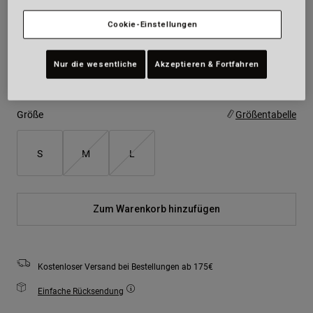
Farben -
Schwarz Camouflage
Cookie-Einstellungen
Nur die wesentliche
Akzeptieren & Fortfahren
ausgewählt
Größe
Größentabelle
S
M
L
Zum Warenkorb hinzufügen
Kostenloser Versand bei Bestellungen ab 175€
Einfache Rücksendung