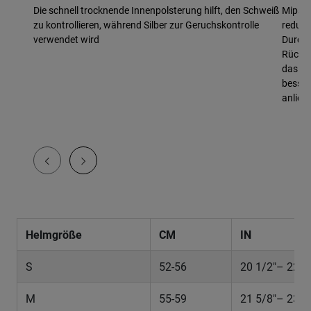
Die schnell trocknende Innenpolsterung hilft, den Schweiß
Mips E
zu kontrollieren, während Silber zur Geruchskontrolle
reduzi
verwendet wird
Durch 
Rückha
das Ge
besser
anliegt
Helmgröße
CM
IN
S
52-56
20 1/2"– 22"
M
55-59
21 5/8"– 23 1