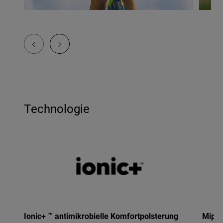
Technologie
Ionic+ ™ antimikrobielle Komfortpolsterung
Mips®