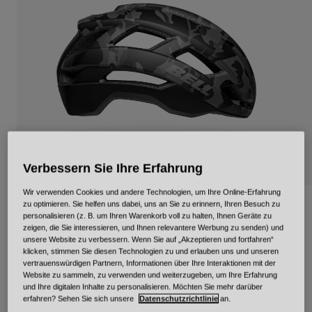
Urban
Adventure
BMX
Retro
Ersatzteile
Ersatzteile
Alle Artikel anzeigen
Alle Artikel anzeigen
Verbessern Sie Ihre Erfahrung
Wir verwenden Cookies und andere Technologien, um Ihre Online-Erfahrung
Falcon XR Mips
zu optimieren. Sie helfen uns dabei, uns an Sie zu erinnern, Ihren Besuch zu
personalisieren (z. B. um Ihren Warenkorb voll zu halten, Ihnen Geräte zu
zeigen, die Sie interessieren, und Ihnen relevantere Werbung zu senden) und
Artikelnr.
34306
unsere Website zu verbessern. Wenn Sie auf „Akzeptieren und fortfahren“
klicken, stimmen Sie diesen Technologien zu und erlauben uns und unseren
vertrauenswürdigen Partnern, Informationen über Ihre Interaktionen mit der
Price reduced from
to
€ 129,95
€ 77,97
40% OFF
Website zu sammeln, zu verwenden und weiterzugeben, um Ihre Erfahrung
und Ihre digitalen Inhalte zu personalisieren. Möchten Sie mehr darüber
erfahren? Sehen Sie sich unsere
Datenschutzrichtlinie
an.