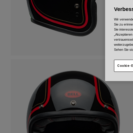
Verbess
Wir verwende
Sie zu erinne
Sie interess
„Akzeptieren
vertrauenswü
weiterzugebe
Sehen Sie si
Cookie-E