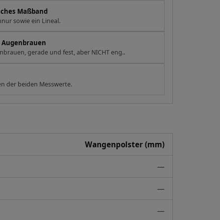
eiches Maßband
nur sowie ein Lineal.
en Augenbrauen
brauen, gerade und fest, aber NICHT eng..
n der beiden Messwerte.
Wangenpolster (mm)
—
—
—