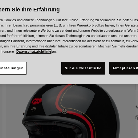
ern Sie Ihre Erfahrung
n Cookies und andere Technologien, um Ihre Online-Erfahrung zu optimieren. Sie helfen uns
rn, Ihren Besuch zu personalisieren (z. B. um Ihren Warenkorb voll zu halten, Ihnen Geräte z
ieren, und Ihnen relevantere Werbung zu senden) und unsere Website zu verbessern. Wenn S
 und fortfahren“ klicken, stimmen Sie diesen Technologien zu und erlauben uns und unseren
G
rdigen Partnern, Informationen über Ihre Interaktionen mit der Website zu sammeln, zu ve
n, um Ihre Erfahrung und Ihre digitalen Inhalte zu personalisieren. Möchten Sie mehr darübe
ch unsere
Datenschutzrichtlinie
an.
instellungen
Nur die wesentliche
Akzeptieren &