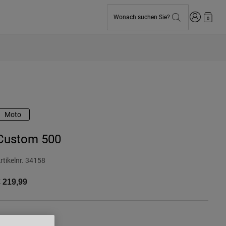
Anmelden
Wonach suchen Sie?
0
Moto
Custom 500
rtikelnr.
34158
 219,99
arben -