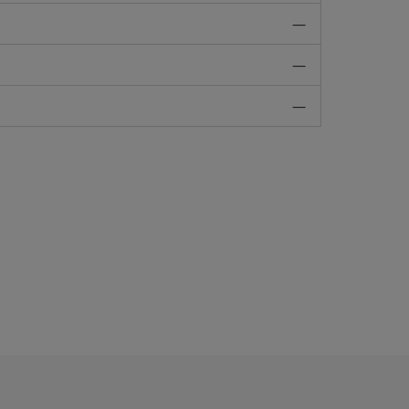
—
—
—