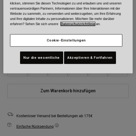
klicken, stimmen Sie diesen Technologien zu und erlauben uns und unseren
Farben -
Vintage Olive
vertrauenswürdigen Partnern, Informationen über Ihre Interaktionen mit der
Website zu sammeln, zu verwenden und weiterzugeben, um Ihre Erfahrung
und Ihre digitalen Inhalte zu personalisieren. Möchten Sie mehr darüber
erfahren? Sehen Sie sich unsere
Datenschutzrichtlinie
an.
ausgewählt
Cookie-Einstellungen
Größe
Größentabelle
Nur die wesentliche
Akzeptieren & Fortfahren
XS
S
M
L
XL
2XL
Zum Warenkorb hinzufügen
Kostenloser Versand bei Bestellungen ab 175€
Einfache Rücksendung