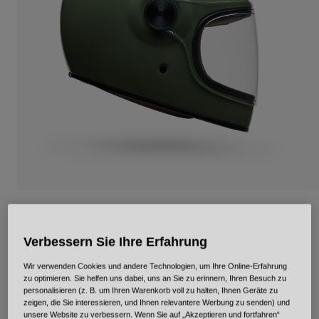
Urban
Adventure
BMX
Retro
Ersatzteile
Ersatzteile
Alle Artikel anzeigen
Alle Artikel anzeigen
Bullitt GT Solid
Verbessern Sie Ihre Erfahrung
Artikelnr.
35212
Wir verwenden Cookies und andere Technologien, um Ihre Online-Erfahrung
Price reduced from
to
€ 479,99
€ 383,99
20% OFF
zu optimieren. Sie helfen uns dabei, uns an Sie zu erinnern, Ihren Besuch zu
personalisieren (z. B. um Ihren Warenkorb voll zu halten, Ihnen Geräte zu
zeigen, die Sie interessieren, und Ihnen relevantere Werbung zu senden) und
unsere Website zu verbessern. Wenn Sie auf „Akzeptieren und fortfahren“