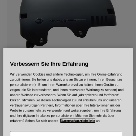
Urban
Adventure
BMX
Retro
Ersatzteile
Ersatzteile
Alle Artikel anzeigen
Alle Artikel anzeigen
Verbessern Sie Ihre Erfahrung
Wir verwenden Cookies und andere Technologien, um Ihre Online-Erfahrung
zu optimieren. Sie helfen uns dabei, uns an Sie zu erinnern, Ihren Besuch zu
personalisieren (z. B. um Ihren Warenkorb voll zu halten, Ihnen Geräte zu
Bell X Fasthouse Local Solid
zeigen, die Sie interessieren, und Ihnen relevantere Werbung zu senden) und
unsere Website zu verbessern. Wenn Sie auf „Akzeptieren und fortfahren“
klicken, stimmen Sie diesen Technologien zu und erlauben uns und unseren
Artikelnr.
34296
vertrauenswürdigen Partnern, Informationen über Ihre Interaktionen mit der
Website zu sammeln, zu verwenden und weiterzugeben, um Ihre Erfahrung
und Ihre digitalen Inhalte zu personalisieren. Möchten Sie mehr darüber
Price reduced from
to
€ 54,95
€ 38,46
30% OFF
erfahren? Sehen Sie sich unsere
Datenschutzrichtlinie
an.