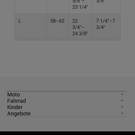
5/8"–
3/8"
23 1/4"
L
58–62
22
7 1/4"–7
3/4"–
3/4"
24 3/8"
Moto
Fahrrad
Kinder
Angebote