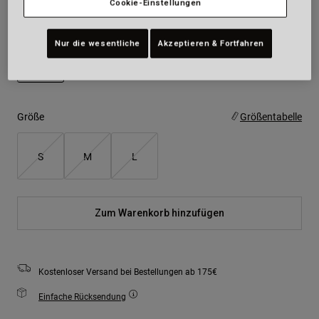
Cookie-Einstellungen
Farben -
Grau
Nur die wesentliche
Akzeptieren & Fortfahren
ausgewählt
Größe
Größentabelle
S
M
L
Zum Warenkorb hinzufügen
Kostenloser Versand bei Bestellungen ab 175€
Einfache Rücksendung