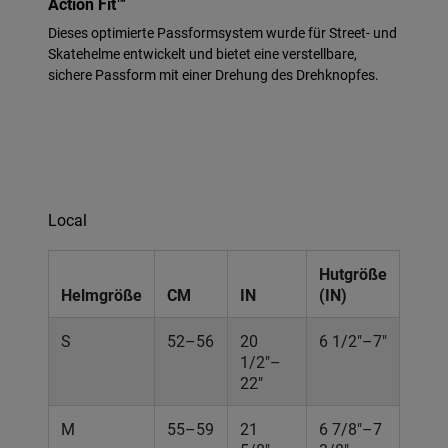
Action Fit™
Dieses optimierte Passformsystem wurde für Street- und
Skatehelme entwickelt und bietet eine verstellbare,
sichere Passform mit einer Drehung des Drehknopfes.
Local
Hutgröße
Helmgröße
CM
IN
(IN)
S
52–56
20
6 1/2"–7"
1/2"–
22"
M
55–59
21
6 7/8"–7