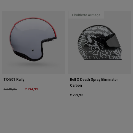
Limitierte Auflage
TX-501 Rally
Bell X Death Spray Eliminator
Carbon
Price reduced from
to
€ 244,99
€ 349,99
€ 799,99