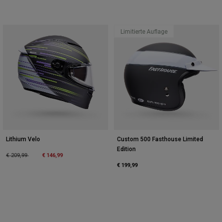
Limitierte Auflage
Lithium Velo
Custom 500 Fasthouse Limited
Edition
Price reduced from
to
€ 146,99
€ 209,99
€ 199,99