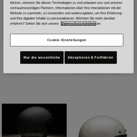
klicken, stimmen Sie diesen Technologien zu und erlauben uns und unseren
vertrauenswürdigen Partnern, Informationen über Ihre Interaktionen mit der
Website zu sammeln, zu verwenden und weiterzugeben, um Ihre Erfahrung
und Ihre digitalen Inhalte zu personalisieren. Möchten Sie mehr darüber
erfahren? Sehen Sie sich unsere
Datenschutzrichtlinie
an.
Cookie-Einstellungen
Custom 500 Crate
Race Star DLX Flex Strike
€ 189,99
€ 949,99
Nur die wesentliche
Akzeptieren & Fortfahren
Product swatch type of Eisiges Blau.
Product swatch type of Steingrau.
Product swatch type of Blau.
Product swatch type of Ora
Product swatch type 
Product swatch