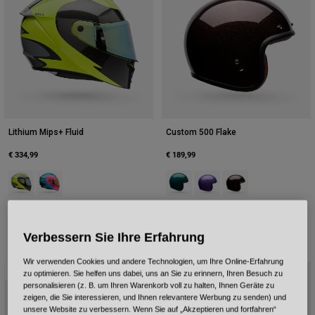
Lithium Mips+ Fluid
Custom 500 Flake
€ 334,99
€ 189,99
Product swatch type of Fluoreszierendes Gelb.
Product swatch type of Türkis.
Product swatch type of Smaragdg
Product swatch type of Lila
Product swatch type 
Verbessern Sie Ihre Erfahrung
Wir verwenden Cookies und andere Technologien, um Ihre Online-Erfahrung
Neu
Neu
zu optimieren. Sie helfen uns dabei, uns an Sie zu erinnern, Ihren Besuch zu
personalisieren (z. B. um Ihren Warenkorb voll zu halten, Ihnen Geräte zu
zeigen, die Sie interessieren, und Ihnen relevantere Werbung zu senden) und
unsere Website zu verbessern. Wenn Sie auf „Akzeptieren und fortfahren“