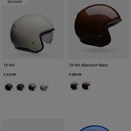
Bestseller
TX-501
TX-501 Klassisch Glanz
€ 314,99
€ 329,99
Product swatch type of Schwarz.
Product swatch type of Mattes Schwarz.
Product swatch type of Starship Grey.
Product swatch type of Vintage-Weiß.
Product swatch type of Smaragdg
Product swatch type of Roo