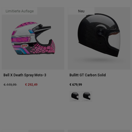
Limitierte Auflage
Neu
Bell X Death Spray Moto-3
Bullitt GT Carbon Solid
Price reduced from
to
€ 292,49
€ 679,99
€ 449,99
Product swatch type of Schwarz.
Product swatch type of Ma