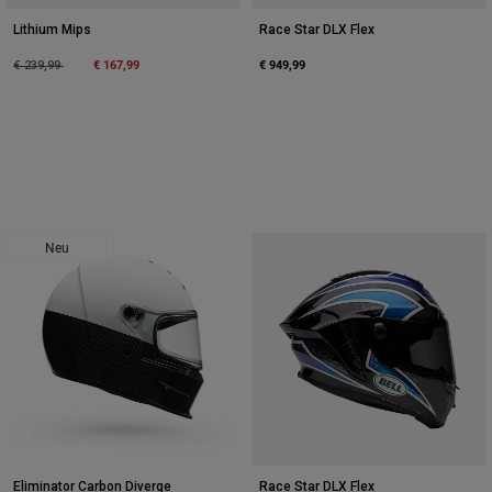
Lithium Mips
Race Star DLX Flex
Price reduced from
to
€ 167,99
€ 949,99
€ 239,99
Neu
Eliminator Carbon Diverge
Race Star DLX Flex