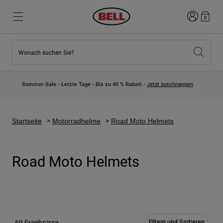
Anmelden
0
Wonach suchen Sie?
Highlights
Highlights
Neuzugänge
Neuzugänge
Sommer-Sale - Letzte Tage - Bis zu 40 % Rabatt -
Jetzt zuschnappen
Best Sellers
Best Sellers
Kollaborationen
Kinder Kollektion
Kinder Motocrosshelme
Lifestyle
Startseite
Motorradhelme
Road Moto Helmets
Lifestyle
Entdecke Bike
Entdecken Moto
Road Moto Helmets
Mountain Bike
Integral
Fullface
Jets
Road & Gravel
69 Ergebnisse
Motocross
Filtern und Sortieren