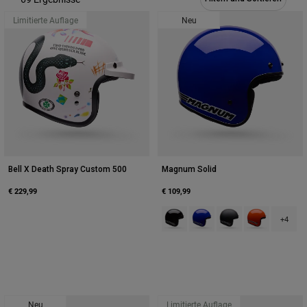
Urban
Limitierte Auflage
Neu
Adventure
BMX
Retro
Ersatzteile
Ersatzteile
Alle Artikel anzeigen
Alle Artikel anzeigen
Bell X Death Spray Custom 500
Magnum Solid
€ 229,99
€ 109,99
Product swatch type of Schwarz.
Product swatch type of Bla
Product swatch type
Product swatch
+4
Neu
Limitierte Auflage