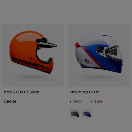
Moto-3 Classic Glanz
Lithium Mips Bash
€ 299,99
Price reduced from
to
€ 181,99
€ 259,99
Product swatch type of Grau/Ora
Product swatch type of Wei