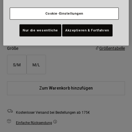
Farben -
Mattes Schwarz
Cookie-Einstellungen
Nur die wesentliche
Akzeptieren & Fortfahren
ausgewählt
Größe
Größentabelle
S/M
M/L
Zum Warenkorb hinzufügen
Kostenloser Versand bei Bestellungen ab 175€
Einfache Rücksendung