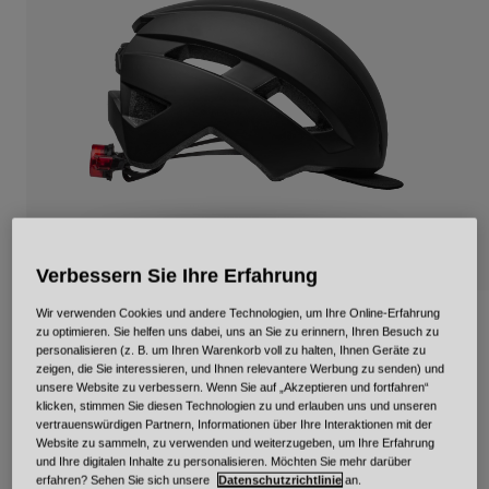
Urban
Adventure
BMX
Retro
Ersatzteile
Ersatzteile
Alle Artikel anzeigen
Alle Artikel anzeigen
Verbessern Sie Ihre Erfahrung
Wir verwenden Cookies und andere Technologien, um Ihre Online-Erfahrung
Tägliche LED-Mips
zu optimieren. Sie helfen uns dabei, uns an Sie zu erinnern, Ihren Besuch zu
personalisieren (z. B. um Ihren Warenkorb voll zu halten, Ihnen Geräte zu
Artikelnr.
34332
zeigen, die Sie interessieren, und Ihnen relevantere Werbung zu senden) und
unsere Website zu verbessern. Wenn Sie auf „Akzeptieren und fortfahren“
klicken, stimmen Sie diesen Technologien zu und erlauben uns und unseren
Price reduced from
to
€ 129,95
€ 90,96
30% OFF
vertrauenswürdigen Partnern, Informationen über Ihre Interaktionen mit der
Website zu sammeln, zu verwenden und weiterzugeben, um Ihre Erfahrung
und Ihre digitalen Inhalte zu personalisieren. Möchten Sie mehr darüber
erfahren? Sehen Sie sich unsere
Datenschutzrichtlinie
an.