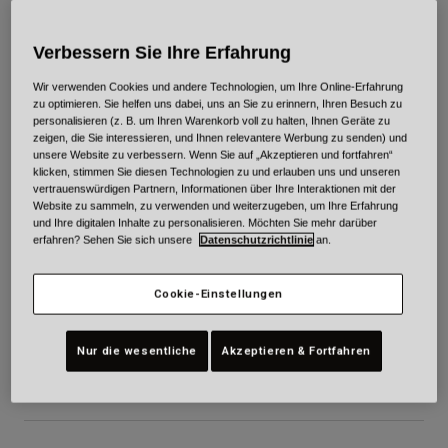
Urban
Adventure
Verbessern Sie Ihre Erfahrung
BMX
Wir verwenden Cookies und andere Technologien, um Ihre Online-Erfahrung
Retro
zu optimieren. Sie helfen uns dabei, uns an Sie zu erinnern, Ihren Besuch zu
Ersatzteile
personalisieren (z. B. um Ihren Warenkorb voll zu halten, Ihnen Geräte zu
zeigen, die Sie interessieren, und Ihnen relevantere Werbung zu senden) und
Ersatzteile
unsere Website zu verbessern. Wenn Sie auf „Akzeptieren und fortfahren“
Alle Artikel anzeigen
klicken, stimmen Sie diesen Technologien zu und erlauben uns und unseren
Alle Artikel anzeigen
vertrauenswürdigen Partnern, Informationen über Ihre Interaktionen mit der
Website zu sammeln, zu verwenden und weiterzugeben, um Ihre Erfahrung
und Ihre digitalen Inhalte zu personalisieren. Möchten Sie mehr darüber
erfahren? Sehen Sie sich unsere
Datenschutzrichtlinie
an.
Cookie-Einstellungen
Täglich
Artikelnr.
34331
Nur die wesentliche
Akzeptieren & Fortfahren
€ 89,95