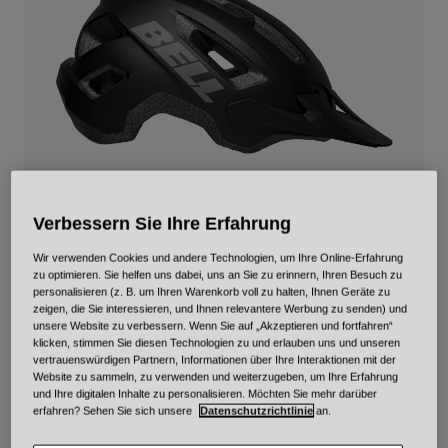
Urban
Adventure
BMX
Retro
Ersatzteile
Ersatzteile
Alle Artikel anzeigen
Alle Artikel anzeigen
Verbessern Sie Ihre Erfahrung
Wir verwenden Cookies und andere Technologien, um Ihre Online-Erfahrung
zu optimieren. Sie helfen uns dabei, uns an Sie zu erinnern, Ihren Besuch zu
personalisieren (z. B. um Ihren Warenkorb voll zu halten, Ihnen Geräte zu
Nomad 2
zeigen, die Sie interessieren, und Ihnen relevantere Werbung zu senden) und
unsere Website zu verbessern. Wenn Sie auf „Akzeptieren und fortfahren“
Artikelnr.
34345
klicken, stimmen Sie diesen Technologien zu und erlauben uns und unseren
vertrauenswürdigen Partnern, Informationen über Ihre Interaktionen mit der
Website zu sammeln, zu verwenden und weiterzugeben, um Ihre Erfahrung
Price reduced from
to
€ 69,95
€ 41,97
40% OFF
und Ihre digitalen Inhalte zu personalisieren. Möchten Sie mehr darüber
erfahren? Sehen Sie sich unsere
Datenschutzrichtlinie
an.