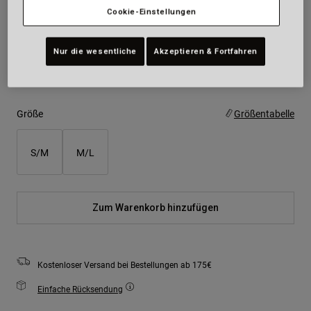
Cookie-Einstellungen
Farben -
Mattes Schwarz
Nur die wesentliche
Akzeptieren & Fortfahren
ausgewählt
Größe
Größentabelle
S/M
M/L
Zum Warenkorb hinzufügen
Kostenloser Versand bei Bestellungen ab 175€
Einfache Rücksendung