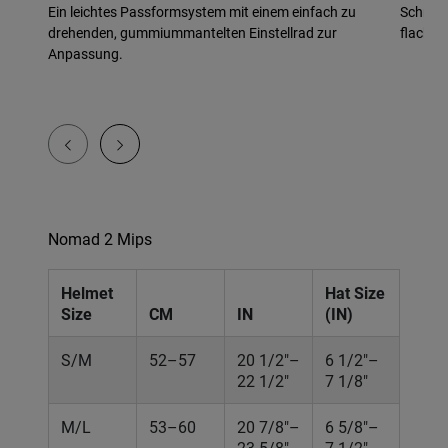
Ein leichtes Passformsystem mit einem einfach zu
Schnellv
drehenden, gummiummantelten Einstellrad zur
flach un
Anpassung.
Nomad 2 Mips
Helmet
Hat Size
Size
CM
IN
(IN)
S/M
52–57
20 1/2"–
6 1/2"–
22 1/2"
7 1/8"
M/L
53–60
20 7/8"–
6 5/8"–
23 5/8"
7 1/2"