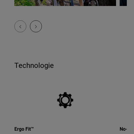
Technologie
Ergo Fit™
No-Twi