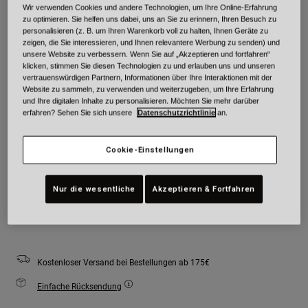
Wir verwenden Cookies und andere Technologien, um Ihre Online-Erfahrung
Farben -
Matte Black/Orange Camo
zu optimieren. Sie helfen uns dabei, uns an Sie zu erinnern, Ihren Besuch zu
personalisieren (z. B. um Ihren Warenkorb voll zu halten, Ihnen Geräte zu
zeigen, die Sie interessieren, und Ihnen relevantere Werbung zu senden) und
unsere Website zu verbessern. Wenn Sie auf „Akzeptieren und fortfahren“
klicken, stimmen Sie diesen Technologien zu und erlauben uns und unseren
vertrauenswürdigen Partnern, Informationen über Ihre Interaktionen mit der
ausgewählt
Website zu sammeln, zu verwenden und weiterzugeben, um Ihre Erfahrung
und Ihre digitalen Inhalte zu personalisieren. Möchten Sie mehr darüber
Größe
Größentabelle
erfahren? Sehen Sie sich unsere
Datenschutzrichtlinie
an.
S
M
L
XL
2XL
Cookie-Einstellungen
Nur die wesentliche
Akzeptieren & Fortfahren
Zum Warenkorb hinzufügen
Kostenloser Versand bei Bestellungen ab 175€
Einfache Rücksendung