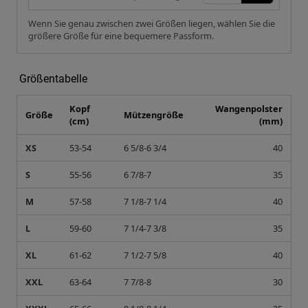
Wenn Sie genau zwischen zwei Größen liegen, wählen Sie die
größere Größe für eine bequemere Passform.
Größentabelle
Kopf
Wangenpolster
Größe
Mützengröße
(cm)
(mm)
XS
53-54
6 5/8-6 3/4
40
S
55-56
6 7/8-7
35
M
57-58
7 1/8-7 1/4
40
L
59-60
7 1/4-7 3/8
35
XL
61-62
7 1/2-7 5/8
40
XXL
63-64
7 7/8-8
30