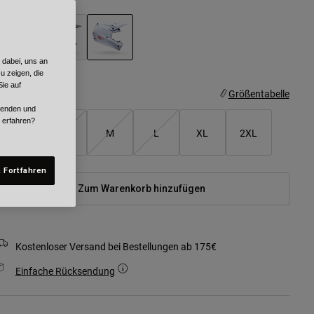
 dabei, uns an
ausgewählt
u zeigen, die
ie auf
röße
Größentabelle
rwenden und
r erfahren?
XS
S
M
L
XL
2XL
 Fortfahren
Zum Warenkorb hinzufügen
Kostenloser Versand bei Bestellungen ab 175€
Einfache Rücksendung