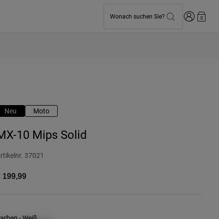
Anmelden
Wonach suchen Sie?
0
Neu
Moto
MX-10 Mips Solid
rtikelnr.
37021
 199,99
arben -
Weiß