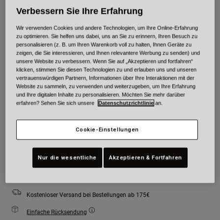
Verbessern Sie Ihre Erfahrung
Farben -
Marineblau
Wir verwenden Cookies und andere Technologien, um Ihre Online-Erfahrung
zu optimieren. Sie helfen uns dabei, uns an Sie zu erinnern, Ihren Besuch zu
personalisieren (z. B. um Ihren Warenkorb voll zu halten, Ihnen Geräte zu
zeigen, die Sie interessieren, und Ihnen relevantere Werbung zu senden) und
unsere Website zu verbessern. Wenn Sie auf „Akzeptieren und fortfahren“
ausgewählt
klicken, stimmen Sie diesen Technologien zu und erlauben uns und unseren
vertrauenswürdigen Partnern, Informationen über Ihre Interaktionen mit der
Größe
Größentabelle
Website zu sammeln, zu verwenden und weiterzugeben, um Ihre Erfahrung
und Ihre digitalen Inhalte zu personalisieren. Möchten Sie mehr darüber
erfahren? Sehen Sie sich unsere
Datenschutzrichtlinie
an.
XS
S
M
L
XL
2XL
Cookie-Einstellungen
Zum Warenkorb hinzufügen
Nur die wesentliche
Akzeptieren & Fortfahren
Kostenloser Versand bei Bestellungen ab 175€
Einfache Rücksendung