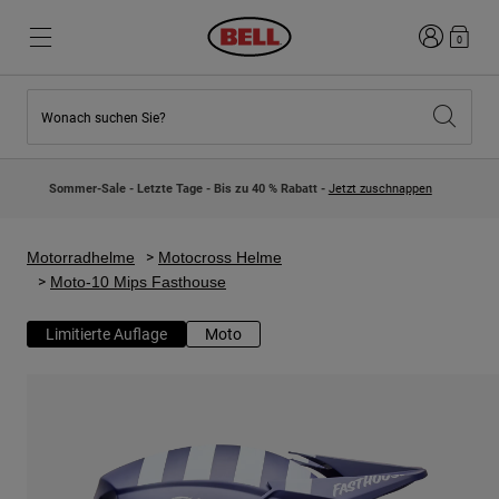
Anmelden
0
Wonach suchen Sie?
Highlights
Highlights
Neuzugänge
Neuzugänge
Sommer-Sale - Letzte Tage - Bis zu 40 % Rabatt -
Jetzt zuschnappen
Best Sellers
Best Sellers
Kollaborationen
Kinder Kollektion
Kinder Motocrosshelme
Lifestyle
Motorradhelme
Motocross Helme
Lifestyle
Entdecke Bike
Moto-10 Mips Fasthouse
Entdecken Moto
Limitierte Auflage
Moto
Mountain Bike
Integral
Fullface
Jets
Road & Gravel
Motocross