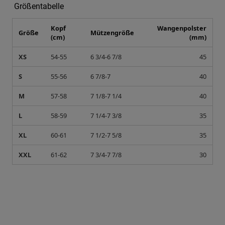
Größentabelle
Kopf
Wangenpolster
Größe
Mützengröße
(cm)
(mm)
XS
54-55
6 3/4-6 7/8
45
S
55-56
6 7/8-7
40
M
57-58
7 1/8-7 1/4
40
L
58-59
7 1/4-7 3/8
35
XL
60-61
7 1/2-7 5/8
35
XXL
61-62
7 3/4-7 7/8
30