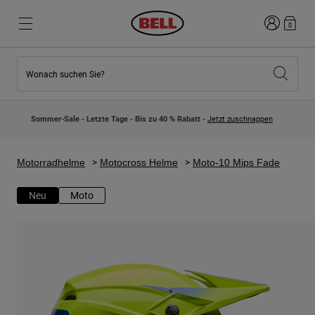
Anmelden
0
Wonach suchen Sie?
Highlights
Highlights
Neuzugänge
Neuzugänge
Sommer-Sale - Letzte Tage - Bis zu 40 % Rabatt -
Jetzt zuschnappen
Best Sellers
Best Sellers
Kollaborationen
Kinder Kollektion
Kinder Motocrosshelme
Lifestyle
Motorradhelme
Motocross Helme
Moto-10 Mips Fade
Lifestyle
Entdecke Bike
Entdecken Moto
Neu
Moto
Mountain Bike
Integral
Fullface
Jets
Road & Gravel
Motocross