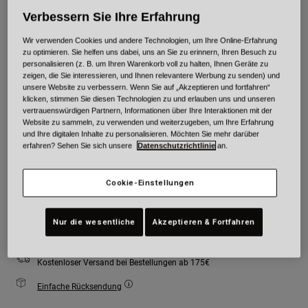
Verbessern Sie Ihre Erfahrung
Farben -
Wir verwenden Cookies und andere Technologien, um Ihre Online-Erfahrung
zu optimieren. Sie helfen uns dabei, uns an Sie zu erinnern, Ihren Besuch zu
personalisieren (z. B. um Ihren Warenkorb voll zu halten, Ihnen Geräte zu
zeigen, die Sie interessieren, und Ihnen relevantere Werbung zu senden) und
unsere Website zu verbessern. Wenn Sie auf „Akzeptieren und fortfahren“
klicken, stimmen Sie diesen Technologien zu und erlauben uns und unseren
vertrauenswürdigen Partnern, Informationen über Ihre Interaktionen mit der
Größe
Größentabelle
Website zu sammeln, zu verwenden und weiterzugeben, um Ihre Erfahrung
und Ihre digitalen Inhalte zu personalisieren. Möchten Sie mehr darüber
erfahren? Sehen Sie sich unsere
Datenschutzrichtlinie
an.
XS
S
M
L
XL
2XL
Cookie-Einstellungen
Zum Warenkorb hinzufügen
Nur die wesentliche
Akzeptieren & Fortfahren
Kostenloser Versand bei Bestellungen ab 175€
Einfache Rücksendung