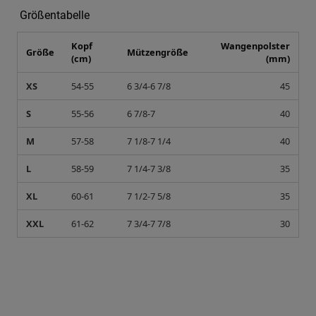
Größentabelle
Kopf
Wangenpolster
Größe
Mützengröße
(cm)
(mm)
XS
54-55
6 3/4-6 7/8
45
S
55-56
6 7/8-7
40
M
57-58
7 1/8-7 1/4
40
L
58-59
7 1/4-7 3/8
35
XL
60-61
7 1/2-7 5/8
35
XXL
61-62
7 3/4-7 7/8
30