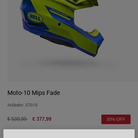
Urban
Adventure
BMX
Retro
Ersatzteile
Ersatzteile
Alle Artikel anzeigen
Alle Artikel anzeigen
Moto-10 Mips Fade
Artikelnr.
37010
Price reduced from
to
€ 539,99
€ 377,99
30% OFF