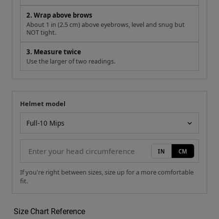
2. Wrap above brows
About 1 in (2.5 cm) above eyebrows, level and snug but
NOT tight.
3. Measure twice
Use the larger of two readings.
Helmet model
Your measurement
Helmet model
IN
CM
If you're right between sizes, size up for a more comfortable
fit.
Size Chart Reference