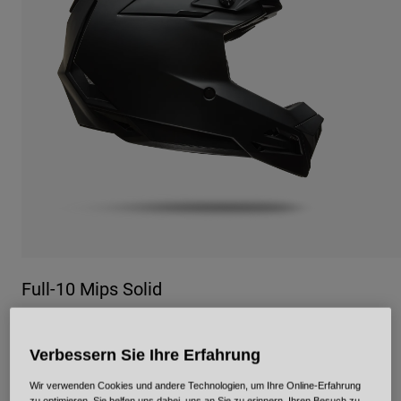
Urban
Adventure
BMX
Retro
Ersatzteile
Ersatzteile
Alle Artikel anzeigen
Alle Artikel anzeigen
Full-10 Mips Solid
Artikelnr.
39301
Verbessern Sie Ihre Erfahrung
€ 489,99
Wir verwenden Cookies und andere Technologien, um Ihre Online-Erfahrung
zu optimieren. Sie helfen uns dabei, uns an Sie zu erinnern, Ihren Besuch zu