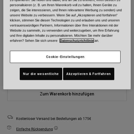
personalisieren (z. B. um Ihren Warenkorb voll zu halten, Ihnen Geräte zu
zeigen, die Sie interessieren, und Ihnen relevantere Werbung zu senden) und
Farben -
unsere Website zu verbessern. Wenn Sie auf „Akzeptieren und fortfahren“
klicken, stimmen Sie diesen Technologien zu und erlauben uns und unseren
vertrauenswürdigen Partnern, Informationen über Ihre Interaktionen mit der
Website zu sammeln, zu verwenden und weiterzugeben, um Ihre Erfahrung
und Ihre digitalen Inhalte zu personalisieren. Möchten Sie mehr darüber
erfahren? Sehen Sie sich unsere
Datenschutzrichtlinie
an.
Größe
Größentabelle
Cookie-Einstellungen
XS
S
M
L
XL
2XL
Nur die wesentliche
Akzeptieren & Fortfahren
Zum Warenkorb hinzufügen
Kostenloser Versand bei Bestellungen ab 175€
Einfache Rücksendung