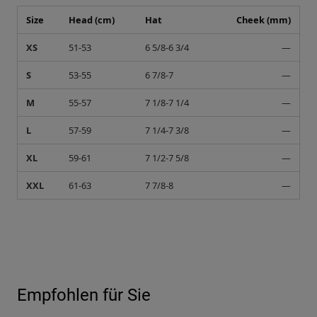
Size
Head (cm)
Hat
Cheek (mm)
XS
51-53
6 5/8-6 3/4
—
S
53-55
6 7/8-7
—
M
55-57
7 1/8-7 1/4
—
L
57-59
7 1/4-7 3/8
—
XL
59-61
7 1/2-7 5/8
—
XXL
61-63
7 7/8-8
—
Empfohlen für Sie