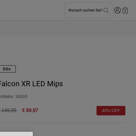
Anmelden
Wonach suchen Sie?
0
Bike
Falcon XR LED Mips
rtikelnr.
34305
rice reduced from
to
 149,95
€ 89,97
40% OFF