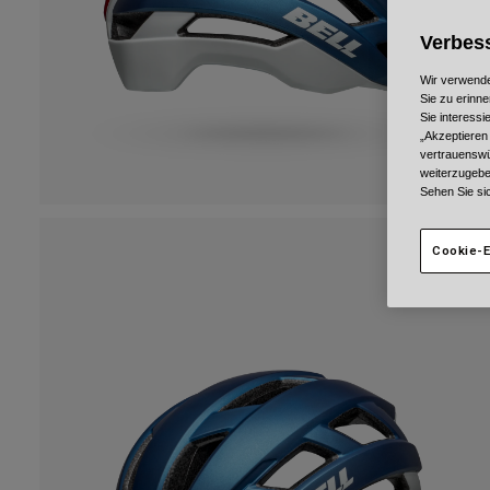
Verbess
Wir verwende
Sie zu erinne
Sie interess
„Akzeptieren
vertrauenswü
weiterzugebe
Sehen Sie si
Cookie-E