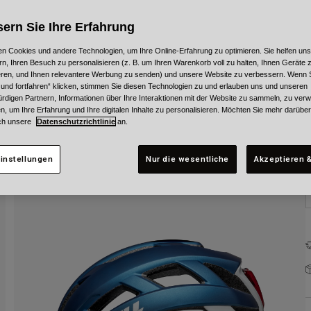
F
ern Sie Ihre Erfahrung
n Cookies und andere Technologien, um Ihre Online-Erfahrung zu optimieren. Sie helfen uns
rn, Ihren Besuch zu personalisieren (z. B. um Ihren Warenkorb voll zu halten, Ihnen Geräte z
ieren, und Ihnen relevantere Werbung zu senden) und unsere Website zu verbessern. Wenn S
 und fortfahren“ klicken, stimmen Sie diesen Technologien zu und erlauben uns und unseren
G
rdigen Partnern, Informationen über Ihre Interaktionen mit der Website zu sammeln, zu ve
n, um Ihre Erfahrung und Ihre digitalen Inhalte zu personalisieren. Möchten Sie mehr darübe
ch unsere
Datenschutzrichtlinie
an.
instellungen
Nur die wesentliche
Akzeptieren &