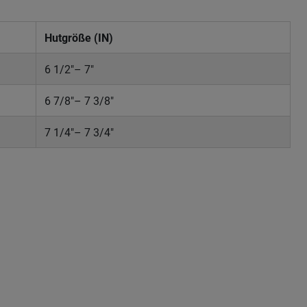
Hutgröße (IN)
6 1/2"– 7"
6 7/8"– 7 3/8"
7 1/4"– 7 3/4"