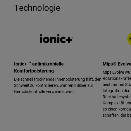
Technologie
Ionic+ ™ antimikrobielle
Mips® Evolv
Komfortpolsterung
Mips Evolve wu
Rotationskräfte 
Die schnell trocknende Innenpolsterung hilft, den
bestimmten Stö
Schweiß zu kontrollieren, während Silber zur
Integration der
Geruchskontrolle verwendet wird
Rückhaltesystem
Komplexität un
so einen kompak
schaffen, der b