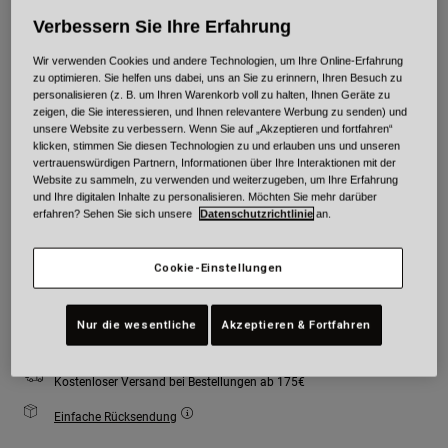
Verbessern Sie Ihre Erfahrung
Farben -
Fluoreszierendes Gelb
Wir verwenden Cookies und andere Technologien, um Ihre Online-Erfahrung
zu optimieren. Sie helfen uns dabei, uns an Sie zu erinnern, Ihren Besuch zu
personalisieren (z. B. um Ihren Warenkorb voll zu halten, Ihnen Geräte zu
zeigen, die Sie interessieren, und Ihnen relevantere Werbung zu senden) und
ausgewählt
unsere Website zu verbessern. Wenn Sie auf „Akzeptieren und fortfahren“
klicken, stimmen Sie diesen Technologien zu und erlauben uns und unseren
Größe
Größentabelle
vertrauenswürdigen Partnern, Informationen über Ihre Interaktionen mit der
Website zu sammeln, zu verwenden und weiterzugeben, um Ihre Erfahrung
und Ihre digitalen Inhalte zu personalisieren. Möchten Sie mehr darüber
erfahren? Sehen Sie sich unsere
Datenschutzrichtlinie
an.
XS
S
M
L
XL
2XL
Cookie-Einstellungen
Zum Warenkorb hinzufügen
Nur die wesentliche
Akzeptieren & Fortfahren
Kostenloser Versand bei Bestellungen ab 175€
Einfache Rücksendung