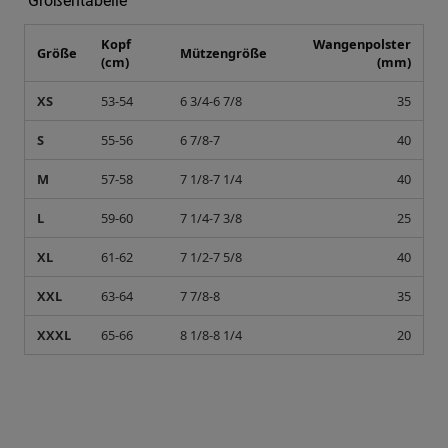
Kopf
Wangenpolster
Größe
Mützengröße
(cm)
(mm)
XS
53-54
6 3/4-6 7/8
35
S
55-56
6 7/8-7
40
M
57-58
7 1/8-7 1/4
40
L
59-60
7 1/4-7 3/8
25
XL
61-62
7 1/2-7 5/8
40
XXL
63-64
7 7/8-8
35
XXXL
65-66
8 1/8-8 1/4
20