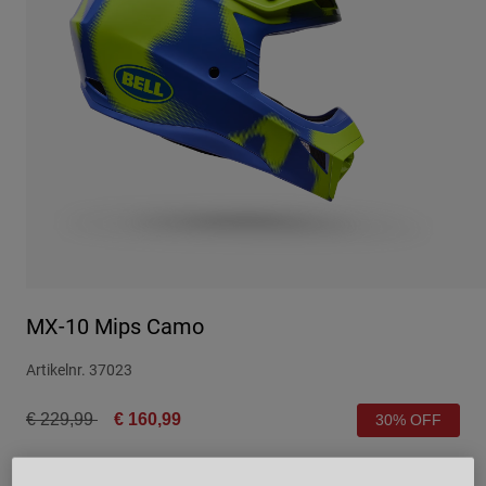
Urban
Adventure
BMX
Retro
Ersatzteile
Ersatzteile
Alle Artikel anzeigen
Alle Artikel anzeigen
MX-10 Mips Camo
Artikelnr.
37023
Price reduced from
to
€ 229,99
€ 160,99
30% OFF