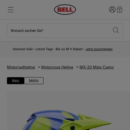
Anmelden
0
Wonach suchen Sie?
Highlights
Highlights
Neuzugänge
Neuzugänge
Sommer-Sale - Letzte Tage - Bis zu 40 % Rabatt -
Jetzt zuschnappen
Best Sellers
Best Sellers
Kollaborationen
Kinder Kollektion
Kinder Motocrosshelme
Lifestyle
Motorradhelme
Motocross Helme
MX-10 Mips Camo
Lifestyle
Entdecke Bike
Entdecken Moto
Neu
Moto
Mountain Bike
Integral
Fullface
Jets
Road & Gravel
Motocross