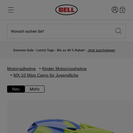
Anmelden
0
Wonach suchen Sie?
Highlights
Highlights
Neuzugänge
Neuzugänge
Sommer-Sale - Letzte Tage - Bis zu 40 % Rabatt -
Jetzt zuschnappen
Best Sellers
Best Sellers
Kollaborationen
Kinder Kollektion
Kinder Motocrosshelme
Lifestyle
Motorradhelme
Kinder Motocrosshelme
Lifestyle
Entdecke Bike
MX-10 Mips Camo für Jugendliche
Entdecken Moto
Neu
Moto
Mountain Bike
Integral
Fullface
Jets
Road & Gravel
Motocross