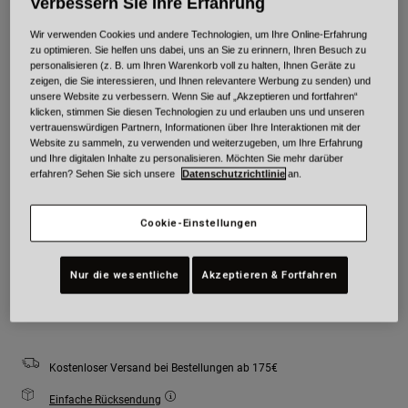
Verbessern Sie Ihre Erfahrung
Wir verwenden Cookies und andere Technologien, um Ihre Online-Erfahrung
Farben -
Fluoreszierendes Gelb
zu optimieren. Sie helfen uns dabei, uns an Sie zu erinnern, Ihren Besuch zu
personalisieren (z. B. um Ihren Warenkorb voll zu halten, Ihnen Geräte zu
zeigen, die Sie interessieren, und Ihnen relevantere Werbung zu senden) und
unsere Website zu verbessern. Wenn Sie auf „Akzeptieren und fortfahren“
klicken, stimmen Sie diesen Technologien zu und erlauben uns und unseren
vertrauenswürdigen Partnern, Informationen über Ihre Interaktionen mit der
ausgewählt
Website zu sammeln, zu verwenden und weiterzugeben, um Ihre Erfahrung
und Ihre digitalen Inhalte zu personalisieren. Möchten Sie mehr darüber
Größe
Größentabelle
erfahren? Sehen Sie sich unsere
Datenschutzrichtlinie
an.
Youth
Youth
Youth
Cookie-Einstellungen
Small
Medium
Large
Nur die wesentliche
Akzeptieren & Fortfahren
Zum Warenkorb hinzufügen
Kostenloser Versand bei Bestellungen ab 175€
Einfache Rücksendung