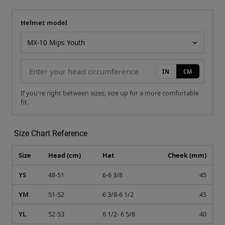
Helmet model
Your measurement
Helmet model
IN
CM
If you're right between sizes, size up for a more comfortable
fit.
Size Chart Reference
Size
Head (cm)
Hat
Cheek (mm)
YS
48-51
6-6 3/8
45
YM
51-52
6 3/8-6 1/2
45
YL
52-53
6 1/2- 6 5/8
40