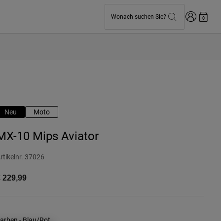
Anmelden
Wonach suchen Sie?
0
Neu
Moto
MX-10 Mips Aviator
rtikelnr.
37026
 229,99
arben -
Blau/Rot