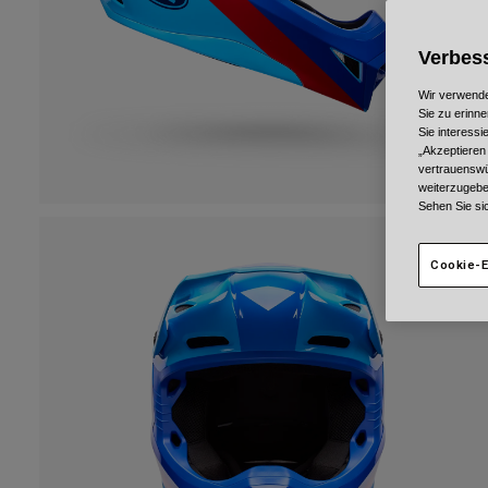
Verbess
Wir verwende
Sie zu erinne
Sie interess
„Akzeptieren
vertrauenswü
weiterzugebe
Sehen Sie si
Cookie-E