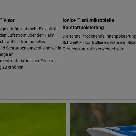
™ Visor
Ionic+ ™ antimikrobielle
Komfortpolsterung
ign ermöglicht mehr Flexibilität
 den Luftstrom über den Helm.
Die schnell trocknende Innenpolsterung 
ht auf ein traditionelles
Schweiß zu kontrollieren, während Silbe
und Schraubenkonzept sind wir in
Geruchskontrolle verwendet wird
enge an
entmaterial in einer Zone mit
g zu erhöhen.