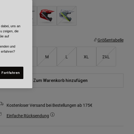
 dabei, uns an
ausgewählt
u zeigen, die
ie auf
röße
Größentabelle
rwenden und
r erfahren?
XS
S
M
L
XL
2XL
 Fortfahren
Zum Warenkorb hinzufügen
Kostenloser Versand bei Bestellungen ab 175€
Einfache Rücksendung