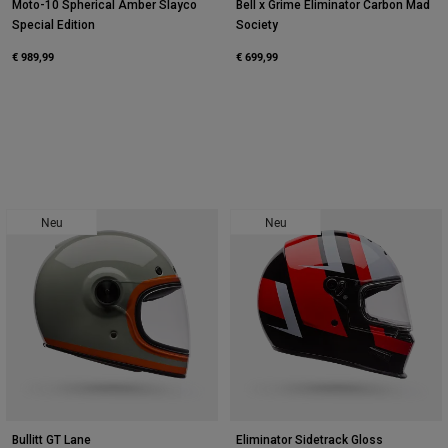
Moto-10 Spherical Amber Slayco
Bell x Grime Eliminator Carbon Mad
Special Edition
Society
€ 989,99
€ 699,99
Neu
Neu
Bullitt GT Lane
Eliminator Sidetrack Gloss