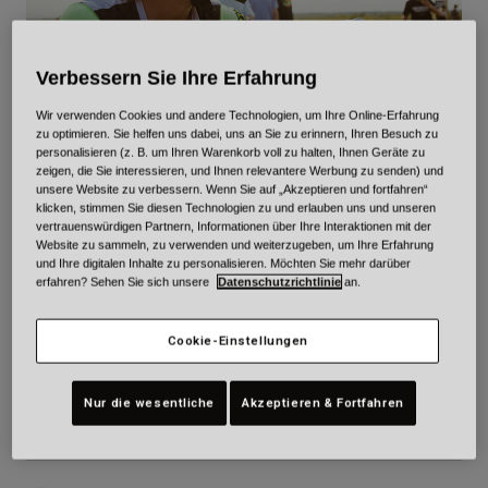
Urban
Adventure
Verbessern Sie Ihre Erfahrung
BMX
Retro
Wir verwenden Cookies und andere Technologien, um Ihre Online-Erfahrung
Ersatzteile
zu optimieren. Sie helfen uns dabei, uns an Sie zu erinnern, Ihren Besuch zu
Ersatzteile
personalisieren (z. B. um Ihren Warenkorb voll zu halten, Ihnen Geräte zu
zeigen, die Sie interessieren, und Ihnen relevantere Werbung zu senden) und
FMX
Alle Artikel anzeigen
unsere Website zu verbessern. Wenn Sie auf „Akzeptieren und fortfahren“
Alle Artikel anzeigen
klicken, stimmen Sie diesen Technologien zu und erlauben uns und unseren
vertrauenswürdigen Partnern, Informationen über Ihre Interaktionen mit der
JULIEN VANSTIPPEN
Website zu sammeln, zu verwenden und weiterzugeben, um Ihre Erfahrung
und Ihre digitalen Inhalte zu personalisieren. Möchten Sie mehr darüber
erfahren? Sehen Sie sich unsere
Datenschutzrichtlinie
an.
Cookie-Einstellungen
DOB:
10/03/1992
Professional
Nur die wesentliche
Akzeptieren & Fortfahren
Team:
Monster Energy Yamaha