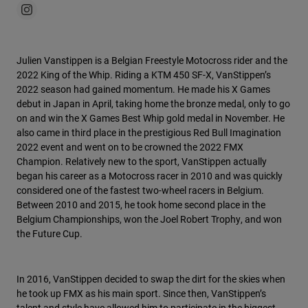
Julien Vanstippen is a Belgian Freestyle Motocross rider and the
2022 King of the Whip. Riding a KTM 450 SF-X, VanStippen’s
2022 season had gained momentum. He made his X Games
debut in Japan in April, taking home the bronze medal, only to go
on and win the X Games Best Whip gold medal in November. He
also came in third place in the prestigious Red Bull Imagination
2022 event and went on to be crowned the 2022 FMX
Champion. Relatively new to the sport, VanStippen actually
began his career as a Motocross racer in 2010 and was quickly
considered one of the fastest two-wheel racers in Belgium.
Between 2010 and 2015, he took home second place in the
Belgium Championships, won the Joel Robert Trophy, and won
the Future Cup.
In 2016, VanStippen decided to swap the dirt for the skies when
he took up FMX as his main sport. Since then, VanStippen’s
talent and style have allowed him to participate in the biggest