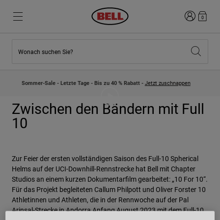
Anmelden
0
Wonach suchen Sie?
Highlights
Highlights
Neuzugänge
Neuzugänge
Sommer-Sale - Letzte Tage - Bis zu 40 % Rabatt -
Jetzt zuschnappen
Best Sellers
Best Sellers
Kollaborationen
Kinder Kollektion
Zwischen den Bändern mit Full
Kinder Motocrosshelme
Lifestyle
10
Lifestyle
Entdecke Bike
Entdecken Moto
Zur Feier der ersten vollständigen Saison des Full-10 Spherical
Mountain Bike
Helms auf der UCI-Downhill-Rennstrecke hat Bell mit Chapter
Integral
Studios an einem kurzen Dokumentarfilm gearbeitet: „10 For 10“.
Fullface
Für das Projekt begleiteten Callum Philpott und Oliver Forster 10
Jets
Athletinnen und Athleten, die in der Rennwoche auf der Pal
Road & Gravel
Arinsal-Strecke in Andorra Anfang August 2023 mit dem Full-10
Motocross