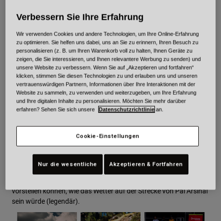
antraten.Von Anfang an bestand die Absicht des Films darin, die
Fans des Rennens über das Video hinaus zu den Rennfahrern zu
Urban
Verbessern Sie Ihre Erfahrung
bringen, um sie auf den Streckenrundgängen, bei den Mahlzeiten,
Adventure
beim Einrichten und Einstellen der Fahrräder in den Boxen und
Wir verwenden Cookies und andere Technologien, um Ihre Online-Erfahrung
BMX
schließlich bei den eigentlichen Rennen zu begleiten.
zu optimieren. Sie helfen uns dabei, uns an Sie zu erinnern, Ihren Besuch zu
Retro
personalisieren (z. B. um Ihren Warenkorb voll zu halten, Ihnen Geräte zu
Ersatzteile
zeigen, die Sie interessieren, und Ihnen relevantere Werbung zu senden) und
unsere Website zu verbessern. Wenn Sie auf „Akzeptieren und fortfahren“
Ersatzteile
klicken, stimmen Sie diesen Technologien zu und erlauben uns und unseren
Alle Artikel anzeigen
vertrauenswürdigen Partnern, Informationen über Ihre Interaktionen mit der
Website zu sammeln, zu verwenden und weiterzugeben, um Ihre Erfahrung
Alle Artikel anzeigen
und Ihre digitalen Inhalte zu personalisieren. Möchten Sie mehr darüber
erfahren? Sehen Sie sich unsere
Datenschutzrichtlinie
an.
Als der Film in den frühen Tagen der Kampagne 2023 gedreht
wurde, wusste niemand, welche Rennfahrer noch gesund sein
Cookie-Einstellungen
würden (einige waren es nicht), wir wussten nicht, ob jemand
nach einem großartigen Auftritt bei den Weltmeisterschaften in
Schottland nur wenige Wochen zuvor auf einer Welle reiten
Nur die wesentliche
Akzeptieren & Fortfahren
würde (zwei Bell-Fahrer zogen sich in Andorra zum ersten Mal
das Regenbogentrikot über) und wir hätten uns auch nie
vorstellen können, wie das Wetter auf der Strecke von Pal Arsinal
sein würde (legendär).