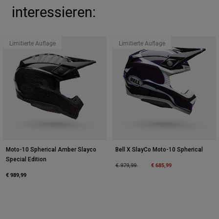
interessieren:
Limitierte Auflage
Limitierte Auflage
Moto-10 Spherical Amber Slayco
Bell X SlayCo Moto-10 Spherical
Special Edition
Price reduced from
to
€ 685,99
€ 979,99
€ 989,99