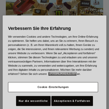
Urban
Adventure
BMX
Retro
Verbessern Sie Ihre Erfahrung
Ersatzteile
Ersatzteile
Wir verwenden Cookies und andere Technologien, um Ihre Online-Erfahrung
Freestyle
Alle Artikel anzeigen
zu optimieren. Sie helfen uns dabei, uns an Sie zu erinnern, Ihren Besuch zu
personalisieren (z. B. um Ihren Warenkorb voll zu halten, Ihnen Geräte zu
Alle Artikel anzeigen
zeigen, die Sie interessieren, und Ihnen relevantere Werbung zu senden) und
AXELL HODGES
unsere Website zu verbessern. Wenn Sie auf „Akzeptieren und fortfahren“
klicken, stimmen Sie diesen Technologien zu und erlauben uns und unseren
vertrauenswürdigen Partnern, Informationen über Ihre Interaktionen mit der
Website zu sammeln, zu verwenden und weiterzugeben, um Ihre Erfahrung
und Ihre digitalen Inhalte zu personalisieren. Möchten Sie mehr darüber
erfahren? Sehen Sie sich unsere
Datenschutzrichtlinie
an.
DOB:
08/19/1996
Professional
Cookie-Einstellungen
Team:
Monster Energy Pro Circuit Kawasaki
Nur die wesentliche
Akzeptieren & Fortfahren