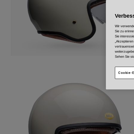
Verbess
Wir verwende
Sie zu erinne
Sie interess
„Akzeptieren
vertrauenswü
weiterzugebe
Sehen Sie si
Cookie-E