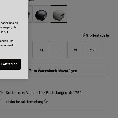
 dabei, uns an
ausgewählt
u zeigen, die
ie auf
röße
Größentabelle
rwenden und
r erfahren?
XS
S
M
L
XL
2XL
 Fortfahren
Zum Warenkorb hinzufügen
Kostenloser Versand bei Bestellungen ab 175€
Einfache Rücksendung