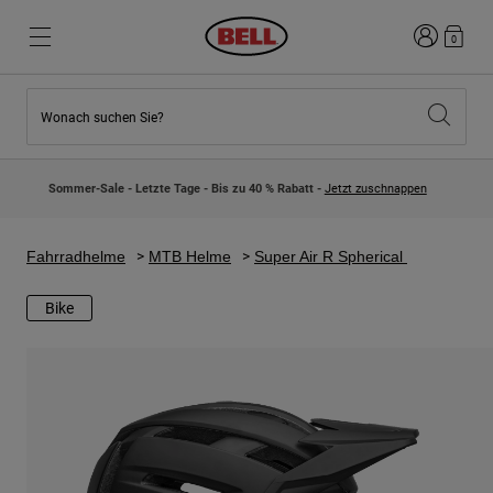
Anmelden
0
Wonach suchen Sie?
Highlights
Highlights
Neuzugänge
Neuzugänge
Sommer-Sale - Letzte Tage - Bis zu 40 % Rabatt -
Jetzt zuschnappen
Best Sellers
Best Sellers
Kollaborationen
Kinder Kollektion
Kinder Motocrosshelme
Lifestyle
Fahrradhelme
MTB Helme
Super Air R Spherical
Lifestyle
Entdecke Bike
Entdecken Moto
Bike
Mountain Bike
Integral
Fullface
Jets
Road & Gravel
Motocross