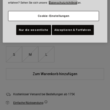
erfahren? Sehen Sie sich unsere
Datenschutzrichtlinie
an.
Farben -
Schwarz
Cookie-Einstellungen
Nur die wesentliche
Akzeptieren & Fortfahren
ausgewählt
Größe
Größentabelle
S
M
L
Zum Warenkorb hinzufügen
Kostenloser Versand bei Bestellungen ab 175€
Einfache Rücksendung