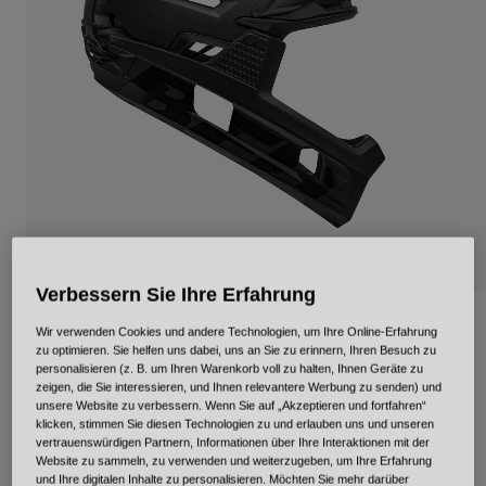
Urban
Adventure
BMX
Retro
Ersatzteile
Ersatzteile
Alle Artikel anzeigen
Alle Artikel anzeigen
Verbessern Sie Ihre Erfahrung
Super Air R Spherical
Wir verwenden Cookies und andere Technologien, um Ihre Online-Erfahrung
zu optimieren. Sie helfen uns dabei, uns an Sie zu erinnern, Ihren Besuch zu
Artikelnr.
34334
personalisieren (z. B. um Ihren Warenkorb voll zu halten, Ihnen Geräte zu
zeigen, die Sie interessieren, und Ihnen relevantere Werbung zu senden) und
unsere Website zu verbessern. Wenn Sie auf „Akzeptieren und fortfahren“
Price reduced from
to
€ 329,95
€ 197,97
40% OFF
klicken, stimmen Sie diesen Technologien zu und erlauben uns und unseren
vertrauenswürdigen Partnern, Informationen über Ihre Interaktionen mit der
Website zu sammeln, zu verwenden und weiterzugeben, um Ihre Erfahrung
und Ihre digitalen Inhalte zu personalisieren. Möchten Sie mehr darüber