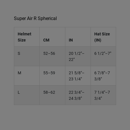
Super Air R Spherical
Helmet
Hat Size
Size
CM
IN
(IN)
S
52–56
20 1/2"–
6 1/2"–7"
22"
M
55–59
21 5/8"–
6 7/8"–7
23 1/4"
3/8"
L
58–62
22 3/4"–
7 1/4"–7
24 3/8"
3/4"