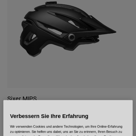
Urban
Adventure
BMX
Retro
Ersatzteile
Ersatzteile
Alle Artikel anzeigen
Alle Artikel anzeigen
Sixer MIPS
Artikelnr.
34339
Verbessern Sie Ihre Erfahrung
Price reduced from
to
€ 179,95
€ 125,96
30% OFF
Wir verwenden Cookies und andere Technologien, um Ihre Online-Erfahrung
zu optimieren. Sie helfen uns dabei, uns an Sie zu erinnern, Ihren Besuch zu