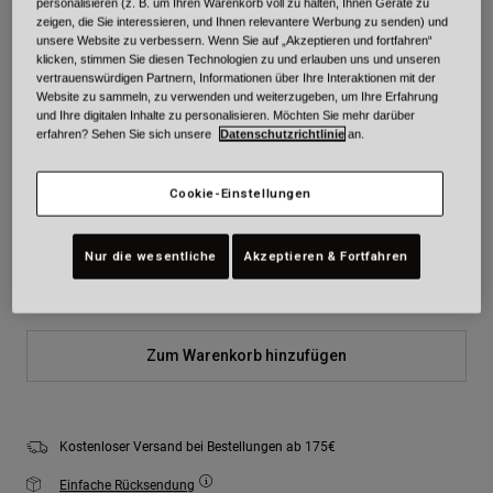
personalisieren (z. B. um Ihren Warenkorb voll zu halten, Ihnen Geräte zu
zeigen, die Sie interessieren, und Ihnen relevantere Werbung zu senden) und
unsere Website zu verbessern. Wenn Sie auf „Akzeptieren und fortfahren“
Farben -
Schwarz
klicken, stimmen Sie diesen Technologien zu und erlauben uns und unseren
vertrauenswürdigen Partnern, Informationen über Ihre Interaktionen mit der
Website zu sammeln, zu verwenden und weiterzugeben, um Ihre Erfahrung
und Ihre digitalen Inhalte zu personalisieren. Möchten Sie mehr darüber
erfahren? Sehen Sie sich unsere
Datenschutzrichtlinie
an.
ausgewählt
Cookie-Einstellungen
Größe
Größentabelle
Nur die wesentliche
Akzeptieren & Fortfahren
S
M
L
XL
Zum Warenkorb hinzufügen
Kostenloser Versand bei Bestellungen ab 175€
Einfache Rücksendung