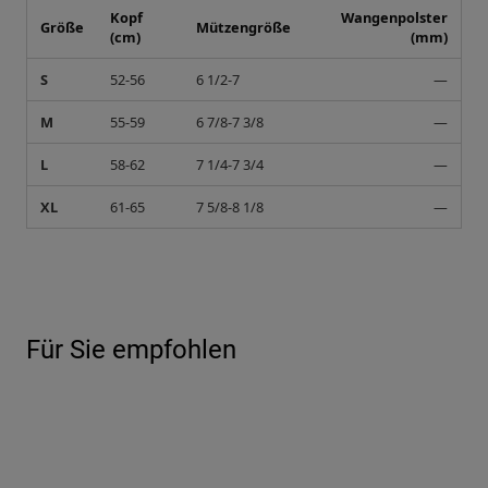
Kopf
Wangenpolster
Größe
Mützengröße
(cm)
(mm)
S
52-56
6 1/2-7
—
M
55-59
6 7/8-7 3/8
—
L
58-62
7 1/4-7 3/4
—
XL
61-65
7 5/8-8 1/8
—
Für Sie empfohlen