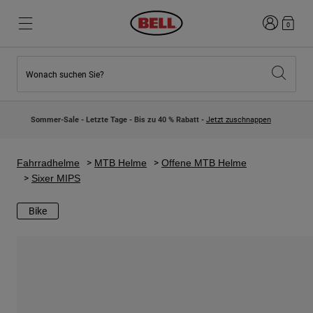
Anmelden
0
Wonach suchen Sie?
Highlights
Highlights
Neuzugänge
Neuzugänge
Sommer-Sale - Letzte Tage - Bis zu 40 % Rabatt -
Jetzt zuschnappen
Best Sellers
Best Sellers
Kollaborationen
Kinder Kollektion
Kinder Motocrosshelme
Lifestyle
Fahrradhelme
MTB Helme
Offene MTB Helme
Lifestyle
Entdecke Bike
Sixer MIPS
Entdecken Moto
Bike
Mountain Bike
Integral
Fullface
Jets
Road & Gravel
Motocross