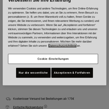
Verbessern Sie Ihre Erfahrung
Wir verwenden Cookies und andere Technologien, um Ihre Online-Erfahrung
Farben -
Green/Grey
zu optimieren. Sie helfen uns dabei, uns an Sie zu erinnern, Ihren Besuch zu
personalisieren (z. B. um Ihren Warenkorb voll zu halten, Ihnen Geräte zu
zeigen, die Sie interessieren, und Ihnen relevantere Werbung zu senden) und
unsere Website zu verbessern. Wenn Sie auf „Akzeptieren und fortfahren“
klicken, stimmen Sie diesen Technologien zu und erlauben uns und unseren
vertrauenswürdigen Partnern, Informationen über Ihre Interaktionen mit der
ausgewählt
Website zu sammeln, zu verwenden und weiterzugeben, um Ihre Erfahrung
und Ihre digitalen Inhalte zu personalisieren. Möchten Sie mehr darüber
Größe
Größentabelle
erfahren? Sehen Sie sich unsere
Datenschutzrichtlinie
an.
Youth
Youth
Youth
Cookie-Einstellungen
Small
Medium
Large
Nur die wesentliche
Akzeptieren & Fortfahren
Zum Warenkorb hinzufügen
Kostenloser Versand bei Bestellungen ab 175€
Einfache Rücksendung