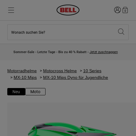
Anmelden
0
Wonach suchen Sie?
Highlights
Highlights
Neuzugänge
Neuzugänge
Sommer-Sale - Letzte Tage - Bis zu 40 % Rabatt -
Jetzt zuschnappen
Best Sellers
Best Sellers
Kollaborationen
Kinder Kollektion
Kinder Motocrosshelme
Lifestyle
Motorradhelme
Motocross Helme
10 Series
Lifestyle
Entdecke Bike
MX-10 Mips
MX-10 Mips Dyno für Jugendliche
Entdecken Moto
Neu
Moto
Mountain Bike
Integral
Fullface
Jets
Road & Gravel
Motocross