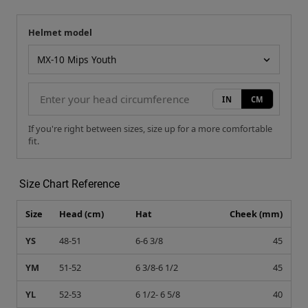
Helmet model
Your measurement
Helmet model
IN
CM
If you're right between sizes, size up for a more comfortable
fit.
Size Chart Reference
Size
Head (cm)
Hat
Cheek (mm)
YS
48-51
6-6 3/8
45
YM
51-52
6 3/8-6 1/2
45
YL
52-53
6 1/2- 6 5/8
40