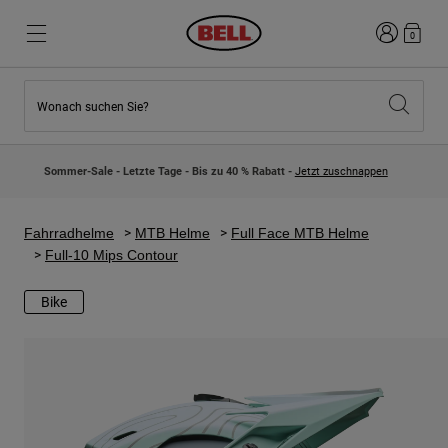
Anmelden
0
Wonach suchen Sie?
Highlights
Highlights
Neuzugänge
Neuzugänge
Sommer-Sale - Letzte Tage - Bis zu 40 % Rabatt -
Jetzt zuschnappen
Best Sellers
Best Sellers
Kollaborationen
Kinder Kollektion
Kinder Motocrosshelme
Lifestyle
Fahrradhelme
MTB Helme
Full Face MTB Helme
Lifestyle
Entdecke Bike
Full-10 Mips Contour
Entdecken Moto
Bike
Mountain Bike
Integral
Fullface
Jets
Road & Gravel
Motocross