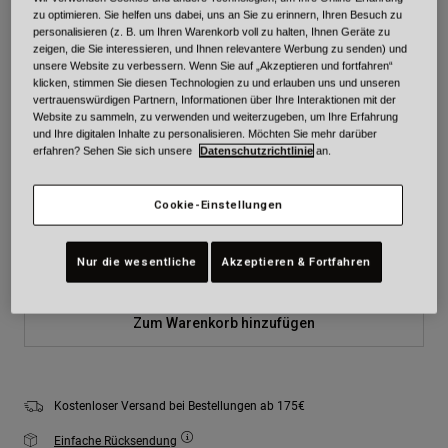
zu optimieren. Sie helfen uns dabei, uns an Sie zu erinnern, Ihren Besuch zu
personalisieren (z. B. um Ihren Warenkorb voll zu halten, Ihnen Geräte zu
Farben -
Blau/Grau
zeigen, die Sie interessieren, und Ihnen relevantere Werbung zu senden) und
unsere Website zu verbessern. Wenn Sie auf „Akzeptieren und fortfahren“
klicken, stimmen Sie diesen Technologien zu und erlauben uns und unseren
vertrauenswürdigen Partnern, Informationen über Ihre Interaktionen mit der
Website zu sammeln, zu verwenden und weiterzugeben, um Ihre Erfahrung
und Ihre digitalen Inhalte zu personalisieren. Möchten Sie mehr darüber
ausgewählt
erfahren? Sehen Sie sich unsere
Datenschutzrichtlinie
an.
Größe
Größentabelle
Cookie-Einstellungen
XS
S
M
L
XL
2XL
Nur die wesentliche
Akzeptieren & Fortfahren
Zum Warenkorb hinzufügen
Kostenloser Versand bei Bestellungen ab 175€
Einfache Rücksendung