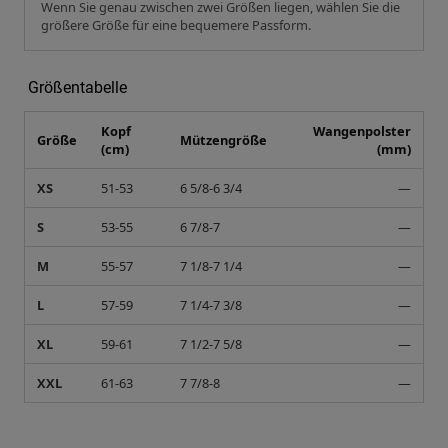
Wenn Sie genau zwischen zwei Größen liegen, wählen Sie die
größere Größe für eine bequemere Passform.
Größentabelle
Kopf
Wangenpolster
Größe
Mützengröße
(cm)
(mm)
XS
51-53
6 5/8-6 3/4
—
S
53-55
6 7/8-7
—
M
55-57
7 1/8-7 1/4
—
L
57-59
7 1/4-7 3/8
—
XL
59-61
7 1/2-7 5/8
—
XXL
61-63
7 7/8-8
—